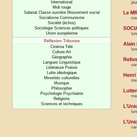
International
jeu
Midi rouge
Salariat Classe ouvrière Mouvement social
Le MR
Socialisme Communisme
ma
Société (échos)
Sociologie Sciences politiques
SOCIA
Union européenne
lun
Réflexion Tribunes
Alain
Cinéma Télé
lun
Culture Art
Géographie
Refon
Langues Linguistique
sam
Littérature Poésie
Lutte idéologique
Henri
Minorités culturelles
me
Musique
Philosophie
Lutte
Psychologie Psychiatrie
mar
Religions
Sciences et techniques
L’Uni
lun
L’Uni
sam