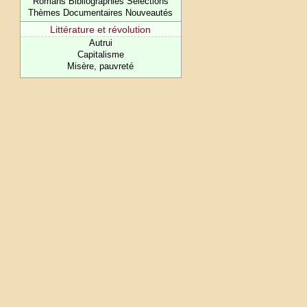
Romans Bibliographies Sélections
Thèmes Documentaires Nouveautés
Littérature et révolution
Autrui
Capitalisme
Misère, pauvreté