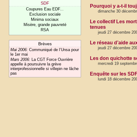
SDF
Pourquoi y a-t-il to
Coupures Eau EDF...
dimanche 30 décembr
Exclusion sociale
Minima sociaux
Le collectif Les mo
Misère, grande pauvreté
tenues
RSA
jeudi 27 décembre 20
Le réseau d’aide au
Brèves
jeudi 27 décembre 20
Mai 2006
:
Communiqué de l’Unsa pour
le 1er mai
Les don quichotte son
Mars 2006
:
La CGT Force Ouvrière
mercredi 19 septembr
appelle à poursuivre la grève
interprofessionnelle si villepin ne lâche
pas
Enquête sur les SDF
lundi 18 décembre 20