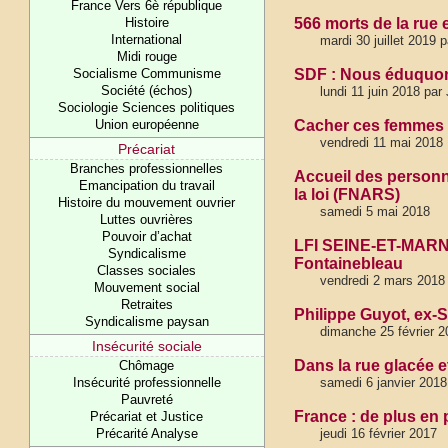
France Vers 6è république
Histoire
566 morts de la rue 
International
mardi 30 juillet 2019 
Midi rouge
Socialisme Communisme
SDF : Nous éduquons
Société (échos)
lundi 11 juin 2018 pa
Sociologie Sciences politiques
Union européenne
Cacher ces femmes S
vendredi 11 mai 2018
Précariat
Branches professionnelles
Accueil des personn
Emancipation du travail
la loi (FNARS)
Histoire du mouvement ouvrier
samedi 5 mai 2018
Luttes ouvrières
Pouvoir d’achat
LFI SEINE-ET-MARNE 
Syndicalisme
Fontainebleau
Classes sociales
vendredi 2 mars 2018
Mouvement social
Retraites
Philippe Guyot, ex-
Syndicalisme paysan
dimanche 25 février 2
Insécurité sociale
Dans la rue glacée e
Chômage
Insécurité professionnelle
samedi 6 janvier 2018
Pauvreté
France : de plus en
Précariat et Justice
Précarité Analyse
jeudi 16 février 2017