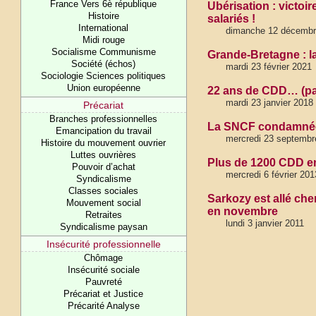
France Vers 6è république
Ubérisation : victoir
Histoire
salariés !
International
dimanche 12 décembr
Midi rouge
Socialisme Communisme
Grande-Bretagne : la
Société (échos)
mardi 23 février 2021
Sociologie Sciences politiques
Union européenne
22 ans de CDD… (pa
mardi 23 janvier 2018
Précariat
Branches professionnelles
La SNCF condamnée p
Emancipation du travail
mercredi 23 septembr
Histoire du mouvement ouvrier
Luttes ouvrières
Plus de 1200 CDD e
Pouvoir d’achat
mercredi 6 février 201
Syndicalisme
Classes sociales
Sarkozy est allé ch
Mouvement social
en novembre
Retraites
lundi 3 janvier 2011
Syndicalisme paysan
Insécurité professionnelle
Chômage
Insécurité sociale
Pauvreté
Précariat et Justice
Précarité Analyse