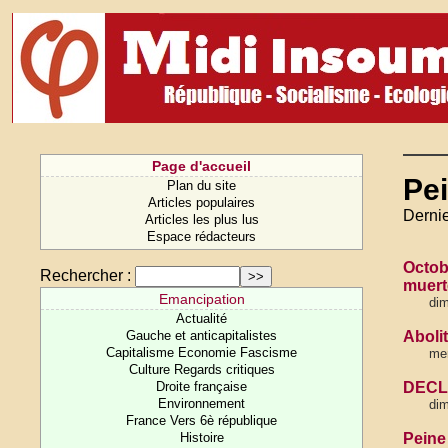
Page d'accueil
Pe
Plan du site
Articles populaires
Dernie
Articles les plus lus
Espace rédacteurs
Octobr
Rechercher :
muerte
Emancipation
dim
Actualité
Gauche et anticapitalistes
Abolit
Capitalisme Economie Fascisme
mer
Culture Regards critiques
Droite française
DECL
Environnement
dim
France Vers 6è république
Histoire
Peine