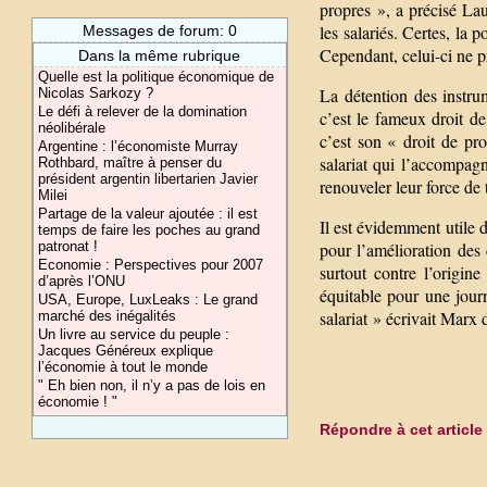
propres », a précisé Lau
les salariés. Certes, la
Messages de forum: 0
Cependant, celui-ci ne pr
Dans la même rubrique
Quelle est la politique économique de
La détention des instru
Nicolas Sarkozy ?
Le défi à relever de la domination
c’est le fameux droit de
néolibérale
c’est son « droit de pro
Argentine : l’économiste Murray
salariat qui l’accompag
Rothbard, maître à penser du
président argentin libertarien Javier
renouveler leur force de 
Milei
Partage de la valeur ajoutée : il est
Il est évidemment utile 
temps de faire les poches au grand
patronat !
pour l’amélioration des 
Economie : Perspectives pour 2007
surtout contre l’origin
d’après l’ONU
équitable pour une journ
USA, Europe, LuxLeaks : Le grand
salariat » écrivait Marx d
marché des inégalités
Un livre au service du peuple :
Jacques Généreux explique
l’économie à tout le monde
" Eh bien non, il n’y a pas de lois en
économie ! "
Répondre à cet article