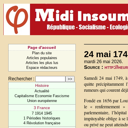
Page d'accueil
24 mai 1749
Plan du site
Articles populaires
mardi 26 mai 2026.
Articles les plus lus
Source :
http://heu
Espace rédacteurs
Samedi 24 mai 1749, à s
Rechercher :
quitte précipitamment l
Histoire
rumeurs qui courent déjà
Actualité
Capitalisme Economie Fascisme
Fondé en 1656 par Louis
Union européenne
le « renfermement » d
3 France
parlementaire, l’hôpita
7 1914 1945
impitoyable oblige à se l
1 Périodes historiques
4 Révolution française
ou privé ne peut atteind