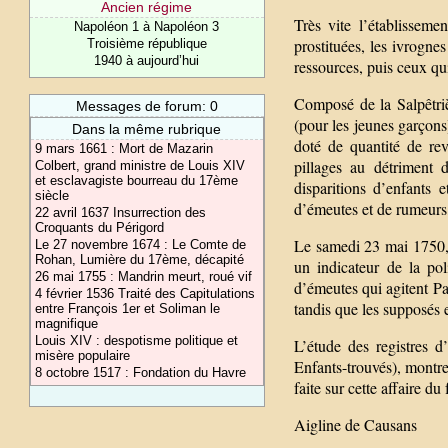
Ancien régime
Très vite l’établisseme
Napoléon 1 à Napoléon 3
prostituées, les ivrognes
Troisième république
1940 à aujourd’hui
ressources, puis ceux qui 
Composé de la Salpêtrièr
Messages de forum: 0
(pour les jeunes garçons)
Dans la même rubrique
doté de quantité de rev
9 mars 1661 : Mort de Mazarin
pillages au détriment 
Colbert, grand ministre de Louis XIV
et esclavagiste bourreau du 17ème
disparitions d’enfants e
siècle
d’émeutes et de rumeurs,
22 avril 1637 Insurrection des
Croquants du Périgord
Le samedi 23 mai 1750, 
Le 27 novembre 1674 : Le Comte de
Rohan, Lumière du 17ème, décapité
un indicateur de la po
26 mai 1755 : Mandrin meurt, roué vif
d’émeutes qui agitent Pa
4 février 1536 Traité des Capitulations
tandis que les supposés e
entre François 1er et Soliman le
magnifique
Louis XIV : despotisme politique et
L’étude des registres d’
misère populaire
Enfants-trouvés), montre
8 octobre 1517 : Fondation du Havre
faite sur cette affaire d
Aigline de Causans