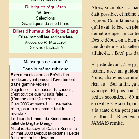
Alors, si en plus, le mai
Rubriques régulières
était possible, et même
W Divers
Sélections
Fignon. Celui-là aussi, pl
Statistiques du site Bilans
qu’il avait le bac, en pl
Billets d’humeur de Brigitte Blang
dernière étape, un contre
Crise immobilière et financière
Dès le début, on a bien 
Vidéos de R. Mascarell
une douleur « à la selle 
Dessins d’actualité
affaire-là… Bref, pas da
Messages de forum: 0
Et juste devant, à le gr
Dans la même rubrique
fiction, avec un guido
Excommunication au Brésil d’un
Nous, chauvins comme des
médecin ayant prescrit l’avortement
rien vu ! Sur la fin, ça
d’une gamine violée !
syncope. Et puis tout 
Ségolène... Tu causes, tu causes,
c’est tout ce que tu sais faire…
petites secondes… 80 mèt
(Comme dirait Queneau)
en réalité. Ce soir-là, on
Ciao 2006 et basta ! ... Une petite
rétro, pour faire comme tout le
à la santé d’un petit ga
monde ?
Le Tour du Bicentenair
Le Tour de France du Bicentenaire (
JAMAIS remise.
billet de Brigitte Blang)
Nicolas Sarkozy et Carla à Rungis le
27 mai 2008 Debout là-dedans ! Lettre
à un gars qui se lève tôt