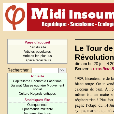
Page d'accueil
Le Tour de
Plan du site
Articles populaires
Révolution
Articles les plus lus
Espace rédacteurs
dimanche 20 juillet 2
Source :
http://prs
Rechercher :
Actualité
1989, bicentenaire de l
Capitalisme Economie Fascisme
blanc rouge. On te vendai
Salariat Classe ouvrière Mouvement
caleçons de bain. À l’éc
social
Culture Regards critiques
même élu un maire socia
régénératrice ! Plus for
Statistiques Site
gagne l’étape du 14-Juil
Quinquennats
Ephéméride militante
sympa, marrant, qui n’ava
Archives élections