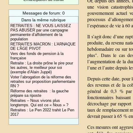
Or, depuis des années, l
une vision catastrophi
gouvernement actuel v
Messages de forum: 0
processus d’allongemen
Dans la même rubrique
l’espérance de vie à 60 
RETRAITES : NE VOUS LAISSEZ
PAS ABUSER par une campagne
permanente d’affolement de la
Il s’agit donc d’une rup
population
produite, du revenu natio
RETRAITES MACRON : L’ARNAQUE
hebdomadaire ou sur tout
DE L’ÂGE PIVOT
Vers des fonds de pension à la
plus". Dans le cas des
française
l’augmentation de la duré
Retraite : La droite prône le pire pour
l’une et l’autre depuis 
les autres, le meilleur pour soi
(exemple d’Alain Juppé)
Voter l’abrogation de la réforme des
Depuis cette date, pour l
retraites sur proposition parlementaire
des revenus et de la co
RN ?
général de 0,3 % par 
Réforme des retraites : la gauche
prépare sa riposte
fonctionnaires baissan
Retraites – Nous vivons plus
décrochage par rapport a
longtemps. Qui est ce « Nous » ?
taux de remplacement moy
Retraites : Le Pen 2022 trahit Le Pen
2017
devrait passer à 65 % e
Ces mesures ont aggravé 