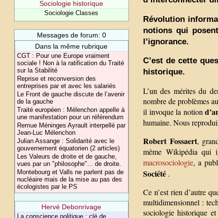
Sociologie historique
Sociologie Classes
Révolution informa
notions qui posent
Messages de forum: 0
l’ignorance.
Dans la même rubrique
CGT : Pour une Europe vraiment
C’est de cette ques
sociale ! Non à la ratification du Traité
sur la Stabilité
historique.
Reprise et reconversion des
entreprises par et avec les salariés
L’un des mérites du de
Le Front de gauche discute de l’avenir
nombre de problèmes au n
de la gauche
Traité européen : Mélenchon appelle à
d’a
il invoque la notion
une manifestation pour un référendum
humaine. Nous reproduiro
Remue Méninges Ayrault interpellé par
Jean-Luc Mélenchon
Robert Fossaert
, gran
Julian Assange : Solidarité avec le
gouvernement équatorien (2 articles)
même Wikipédia qui i
Les Valeurs de droite et de gauche,
macrosociologie
, a pub
vues par un "philosophe"... de droite.
Société
Montebourg et Valls ne parlent pas de
.
nucléaire mais de la mise au pas des
écologistes par le PS
Ce n’est rien d’autre qu
multidimensionnel : tech
Hervé Debonrivage
sociologie historique et
La conscience politique : clé de