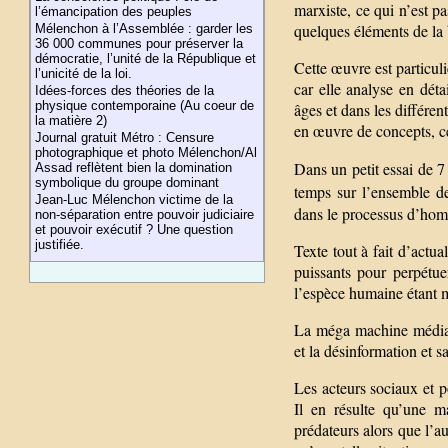
marxiste, ce qui n’est pa
l’émancipation des peuples
quelques éléments de la
Mélenchon à l’Assemblée : garder les
36 000 communes pour préserver la
démocratie, l’unité de la République et
Cette œuvre est particul
l’unicité de la loi.
car elle analyse en déta
Idées-forces des théories de la
physique contemporaine (Au coeur de
âges et dans les différen
la matière 2)
en œuvre de concepts, ce
Journal gratuit Métro : Censure
photographique et photo Mélenchon/Al
Dans un petit essai de 7
Assad reflètent bien la domination
symbolique du groupe dominant
temps sur l’ensemble de
Jean-Luc Mélenchon victime de la
dans le processus d’homin
non-séparation entre pouvoir judiciaire
et pouvoir exécutif ? Une question
justifiée.
Texte tout à fait d’actua
puissants pour perpétue
l’espèce humaine étant m
La méga machine médiati
et la désinformation et s
Les acteurs sociaux et po
Il en résulte qu’une m
prédateurs alors que l’a