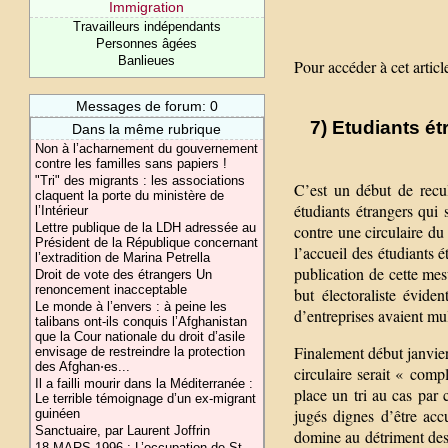
Immigration
Travailleurs indépendants
Personnes âgées
Banlieues
Pour accéder à cet article
Messages de forum: 0
7) Etudiants ét
Dans la même rubrique
Non à l’acharnement du gouvernement
contre les familles sans papiers !
"Tri" des migrants : les associations
C’est un début de recu
claquent la porte du ministère de
étudiants étrangers qui 
l’Intérieur
Lettre publique de la LDH adressée au
contre une circulaire d
Président de la République concernant
l’accueil des étudiants é
l’extradition de Marina Petrella
publication de cette mesu
Droit de vote des étrangers Un
renoncement inacceptable
but électoraliste évid
Le monde à l’envers : à peine les
d’entreprises avaient mul
talibans ont-ils conquis l’Afghanistan
que la Cour nationale du droit d’asile
Finalement début janvier
envisage de restreindre la protection
des Afghan⋅es...
circulaire serait « compl
Il a failli mourir dans la Méditerranée :
place un tri au cas par 
Le terrible témoignage d’un ex-migrant
jugés dignes d’être ac
guinéen
Sanctuaire, par Laurent Joffrin
domine au détriment des r
18 MARS 1996 : L’occupation de St