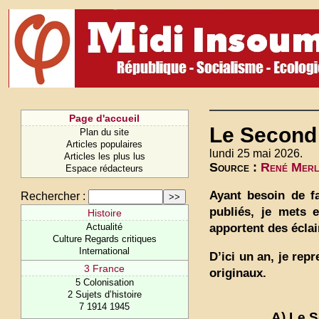
Page d'accueil
Le Second 
Plan du site
Articles populaires
lundi 25 mai 2026.
Articles les plus lus
Source :
René Merl
Espace rédacteurs
Ayant besoin de fa
Rechercher :
publiés, je mets 
Histoire
apportent des éclai
Actualité
Culture Regards critiques
International
D’ici un an, je rep
3 France
originaux.
5 Colonisation
2 Sujets d’histoire
7 1914 1945
A) Le S