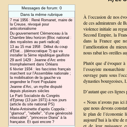
Messages de forum: 0
Dans la même rubrique
À l’occasion de nos évo
7 mai 1956 : René Romanet, maire de
de ces admirateurs de Ba
la Creuse, révoqué pour
violence initiale au reg
anticolonialisme
Du gouvernement Clémenceau à la
Second Empire, la France
Chambre bleu horizon (Bloc national :
dans la France que nou
des royalistes au parti radical)
l’amélioration du mieux
13 au 15 mai 1958 : Début du coup
d’Etat... (démocratique ?) qui va
nous rabat les oreilles a
installer la 5ème république gaulliste
29 avril 1429 : Jeanne d’Arc entre
Plutôt que d’évoquer à
triomphalement dans Orléans
l’essayiste monarchist
6 février 1934 : les fascistes français
marchent sur l’Assemblée nationale ;
ouvrage paru sous l’occ
la mobilisation de la gauche va
dynasties bourgeoises,
engendrer le Front Populaire
Jeanne d’Arc, un mythe disputé
D’autant que ces lignes 
depuis plusieurs siècles
Le Parti Socialiste du Congrès
d’Epinay (13 juin 1971) à nos jours
« Nous n’avons pas ici à
(article du site national PS)
que nous devons constater
Marie-Antoinette d’après Coppola :
le plan de l’économie li
"glamour", "rebelle", "d’une générosité
inlassable", "princesse Diana" à la
aujourd’hui à la tête de n
française. Et quoi encore ?
et de leur puissance en