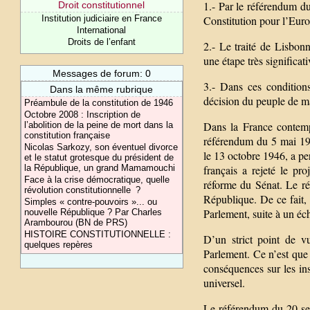
1.- Par le référendum du 
Droit constitutionnel
Institution judiciaire en France
Constitution pour l’Euro
International
Droits de l’enfant
2.- Le traité de Lisbonn
une étape très significa
Messages de forum: 0
3.- Dans ces conditions
Dans la même rubrique
décision du peuple de m
Préambule de la constitution de 1946
Octobre 2008 : Inscription de
Dans la France contemp
l’abolition de la peine de mort dans la
constitution française
référendum du 5 mai 19
Nicolas Sarkozy, son éventuel divorce
le 13 octobre 1946, a pe
et le statut grotesque du président de
la République, un grand Mamamouchi
français a rejeté le pr
Face à la crise démocratique, quelle
réforme du Sénat. Le rés
révolution constitutionnelle ?
République. De ce fait, c
Simples « contre-pouvoirs »... ou
Parlement, suite à un éc
nouvelle République ? Par Charles
Arambourou (BN de PRS)
HISTOIRE CONSTITUTIONNELLE :
D’un strict point de vu
quelques repères
Parlement. Ce n’est que l
conséquences sur les in
universel.
Le référendum du 20 sep