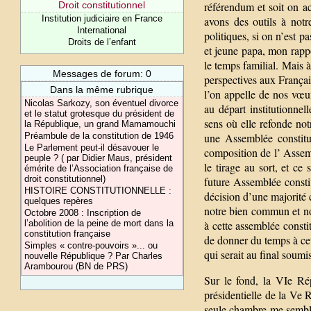
Droit constitutionnel
référendum et soit on ac
Institution judiciaire en France
avons des outils à notr
International
politiques, si on n’est pa
Droits de l’enfant
et jeune papa, mon rappo
le temps familial. Mais 
Messages de forum: 0
perspectives aux Français
Dans la même rubrique
l’on appelle de nos vœux
Nicolas Sarkozy, son éventuel divorce
au départ institutionne
et le statut grotesque du président de
sens où elle refonde not
la République, un grand Mamamouchi
Préambule de la constitution de 1946
une Assemblée constitua
Le Parlement peut-il désavouer le
composition de l’ Assemb
peuple ? ( par Didier Maus, président
le tirage au sort, et ce 
émérite de l’Association française de
droit constitutionnel)
future Assemblée constit
HISTOIRE CONSTITUTIONNELLE :
décision d’une majorité 
quelques repères
notre bien commun et no
Octobre 2008 : Inscription de
l’abolition de la peine de mort dans la
à cette assemblée constit
constitution française
de donner du temps à cet
Simples « contre-pouvoirs »... ou
qui serait au final soum
nouvelle République ? Par Charles
Arambourou (BN de PRS)
Sur le fond, la VIe Ré
présidentielle de la Ve
seule chambre me semble