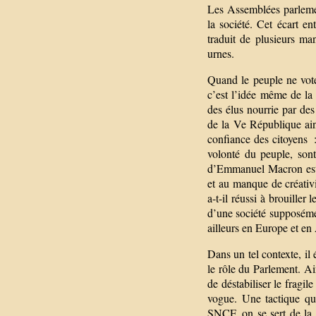
Les Assemblées parlement
la société. Cet écart en
traduit de plusieurs ma
urnes.
Quand le peuple ne vote 
c’est l’idée même de la 
des élus nourrie par de
de la Ve République ain
confiance des citoyens :
volonté du peuple, sont
d’Emmanuel Macron est en
et au manque de créativi
a-t-il réussi à brouiller
d’une société supposémen
ailleurs en Europe et e
Dans un tel contexte, il 
le rôle du Parlement. Ain
de déstabiliser le fragil
vogue. Une tactique qu
SNCF, on se sert de la c