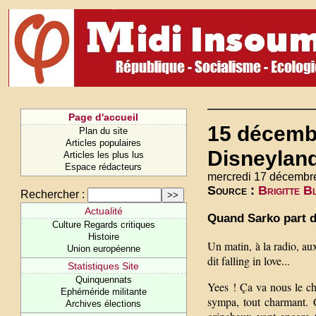
Page d'accueil
15 décembr
Plan du site
Articles populaires
Disneylan
Articles les plus lus
Espace rédacteurs
mercredi 17 décembr
Source :
Brigitte B
Rechercher :
Actualité
Quand Sarko part d
Culture Regards critiques
Histoire
Un matin, à la radio, au
Union européenne
dit falling in love...
Statistiques Site
Quinquennats
Yees ! Ça va nous le cha
Ephéméride militante
sympa, tout charmant. Ç
Archives élections