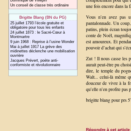
Dominique de Villepin
une fois encore dans la f
Un conseil de classe très ordinaire
Vous n’en avez pas un
Brigitte Blang (BN du PG)
pantalonnade. Un coup, m
25 juillet 1793 l’école gratuite et
obligatoire pour tous les enfants
patins, plein écran toujo
24 juillet 1873 : le Sacré-Cœur à
conte de Noël, magnifiqu
Montmartre
est amoureux. Et pendant 
9 juin 1968 : Reprise à l’usine Wonder
pouvoir d’achat qui s’éc
Mai à juillet 1917 La grève des
midinettes déclenche une mobilisation
ouvrière
Zut ! Il nous casse les 
Jacques Prévert, poète anti-
aurait peut-être pu chois
conformiste et révolutionnaire
dire, le temple du pogn
Walt... celui-là même 
douceur de vivre à la fr
qu’elle n’en profite pas
brigitte blang pour prs 5
Répondre à cet article