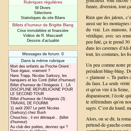
grincheux vont encore t
Rubriques régulières
fumée, diversion, tout ça
W Divers
Sélections
Rien que des jaloux, c’es
Statistiques du site Bilans
aussi sur les montagnes 
Billets d’humeur de Brigitte Blang
du vrai. Les maisons, le
Crise immobilière et financière
véridique, avec ses renn
Vidéos de R. Mascarell
Dessins d’actualité
peu futé, ça te prend 30 
dans les cavernes d’Ali-
tout, les costumes, les f
Messages de forum: 0
Dans la même rubrique
Un peu comme notre prési
Mort des enfants au Proche Orient :
président bling-bling. Du
Tous égaux, vraiment ?
Hans Trapp, Nicolas Sarkozy, les
« glamour ». Tu parles d
banquiers et les Conti (billet d’humeur)
du faux. La seule vérit
Billet d’humeur de l’Ariégeois 1 : LA
et qu’on vire à la Seine,
DISCIPLINE REPUBLICAINE POUR
LE SECOND TOUR
disparaissent, l’école qu
Billet d’humeur de l’Ariégeois (3) :
le référendum qu’on nou
TRAVAIL DE FOURMI
sages. C’est du lourd, m
11 août 2007 Le petit Nicolas
(Sarkozy) chez Bush
Chouchou , il est détraqué... (billet
Alors, on se dit, la rom
d’humeur)
prétend-de-gauche-com
Au club des poètes, devinez qui ?
complètement pour qui ell