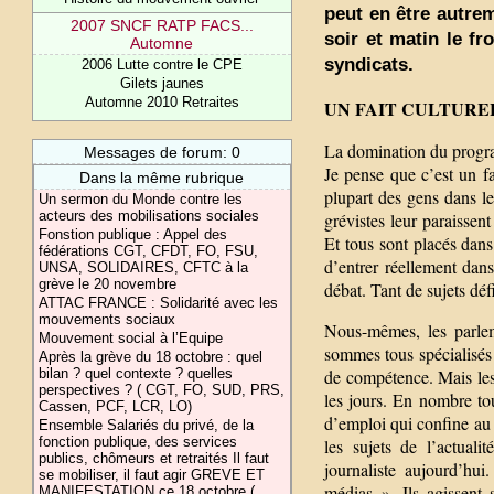
peut en être autre
2007 SNCF RATP FACS...
soir et matin le fr
Automne
syndicats.
2006 Lutte contre le CPE
Gilets jaunes
Automne 2010 Retraites
UN FAIT CULTURE
La domination du progra
Messages de forum: 0
Je pense que c’est un fa
Dans la même rubrique
plupart des gens dans le
Un sermon du Monde contre les
acteurs des mobilisations sociales
grévistes leur paraissen
Fonstion publique : Appel des
Et tous sont placés dans
fédérations CGT, CFDT, FO, FSU,
d’entrer réellement dans
UNSA, SOLIDAIRES, CFTC à la
grève le 20 novembre
débat. Tant de sujets déf
ATTAC FRANCE : Solidarité avec les
mouvements sociaux
Nous-mêmes, les parleme
Mouvement social à l’Equipe
sommes tous spécialisés
Après la grève du 18 octobre : quel
de compétence. Mais les
bilan ? quel contexte ? quelles
perspectives ? ( CGT, FO, SUD, PRS,
les jours. En nombre tou
Cassen, PCF, LCR, LO)
d’emploi qui confine au
Ensemble Salariés du privé, de la
fonction publique, des services
les sujets de l’actuali
publics, chômeurs et retraités Il faut
journaliste aujourd’hu
se mobiliser, il faut agir GREVE ET
médias ». Ils agissent
MANIFESTATION ce 18 octobre (