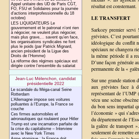
Appel unitaire des UD de Paris CGT,
résultat est consternant.
FO, FSU et Solidaires pour la journée
d’actions interprofessionnelle du 18
LE TRANSFERT
octobre)
LES LIQUIDATEURS Le
gouvernement et le patronat n’ont rien
Sarkozy premier servi 
à négocier, ne veulent plus négocier,
grévistes. C’est pourtant
mais plus grave,... savent qu’en face,
idéologique du conflit n
les organisations syndicales ne font
plus le poids (par Patrick Mignard,
spéciaux ne changera ri
ancien président de la Ligue des
la même période il a re
Droits de l’Homme)
La réforme des régimes spéciaux est
D’une façon générale au
dirigée contre l’ensemble du salariat
permanente de la « galèr
Jean-Luc Mélenchon, candidat
Sur une grande station d
présidentielle 2022
aux grévistes face à d
Le scandale du Méga-canal Seine
représentant de l’UMP (t
Rotterdam
vécu une scène obscène 
L’Allemagne impose ses voitures
polluantes à l’Europe, la France se
du bon sens impartial qu
couche
l’économie » qui s’adre
Ces firmes automobiles et
du département de l’Esso
aéronautiques qui roulaient pour Hitler
Trump est une incarnation parfaite de
la galère de transport »
la crise du capitalisme – Interview
seulement de remettre en
avec le New York Times
fois que j’ouvrais la bo
Arme atomique : la France doit