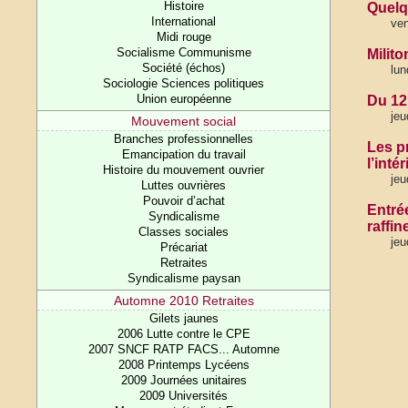
Histoire
Quelq
International
ven
Midi rouge
Socialisme Communisme
Milit
Société (échos)
lun
Sociologie Sciences politiques
Union européenne
Du 12
jeu
Mouvement social
Branches professionnelles
Les p
Emancipation du travail
l’inté
Histoire du mouvement ouvrier
jeu
Luttes ouvrières
Pouvoir d’achat
Entré
Syndicalisme
raffin
Classes sociales
jeu
Précariat
Retraites
Syndicalisme paysan
Automne 2010 Retraites
Gilets jaunes
2006 Lutte contre le CPE
2007 SNCF RATP FACS... Automne
2008 Printemps Lycéens
2009 Journées unitaires
2009 Universités