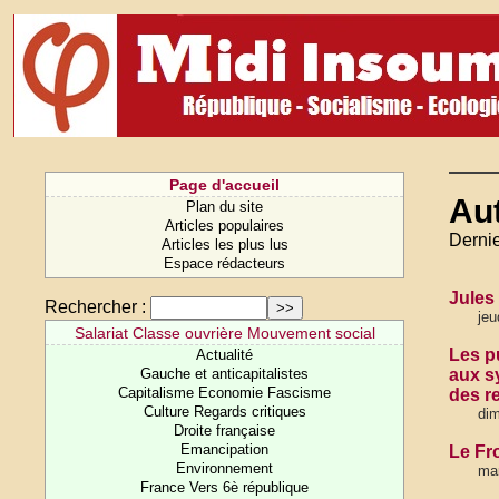
Page d'accueil
Au
Plan du site
Articles populaires
Dernie
Articles les plus lus
Espace rédacteurs
Jules
Rechercher :
jeu
Salariat Classe ouvrière Mouvement social
Les p
Actualité
Gauche et anticapitalistes
aux s
Capitalisme Economie Fascisme
des re
Culture Regards critiques
dim
Droite française
Emancipation
Le Fr
Environnement
ma
France Vers 6è république