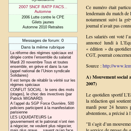
Ce numéro était particu
2007 SNCF RATP FACS...
Automne
lendemain du match de L
2006 Lutte contre le CPE
notamment suivi la grèv
Gilets jaunes
journal n’avait pas conn
Automne 2010 Retraites
Les salariés ont voté l’a
Messages de forum: 0
annoncé lundi à L’Equi
Dans la même rubrique
« édition » du quotidie
La réforme des régimes spéciaux est
CGT, pourrait concerner 
dirigée contre l’ensemble du salariat
Mardi 20 novembre Tous et toutes
Source :
http://www.lemo
ensemble, en grève et dans la rue
(appel national de l’Union syndicale
Solidaires)
A) Mouvement social au
Il est temps de rétablir la vérité sur les
2007)
régimes spéciaux
CONFLIT SOCIAL : le sens des mots
Le quotidien sportif L’
(otages), le choc des invectives (par
Patrick MIGNARD)
la rédaction qui soutient
A l’appel du SGP Force Ouvrière, 500
mardi pour 24 heures p
policiers participent à la manifestation
parisienne
abstentions, a précisé à
LES LIQUIDATEURS Le
gouvernement et le patronat n’ont rien
"Il s’agit d’un mouvemen
à négocier, ne veulent plus négocier,
le service de presse du q
mais plus grave,... savent qu’en face,