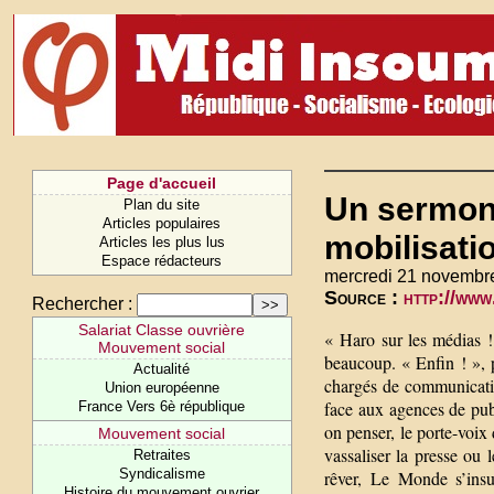
Page d'accueil
Un sermon 
Plan du site
Articles populaires
mobilisati
Articles les plus lus
Espace rédacteurs
mercredi 21 novembr
Source :
http://www
Rechercher :
Salariat Classe ouvrière
« Haro sur les médias !
Mouvement social
beaucoup. « Enfin ! », p
Actualité
chargés de communicatio
Union européenne
face aux agences de publ
France Vers 6è république
on penser, le porte-voix
Mouvement social
vassaliser la presse ou 
Retraites
Syndicalisme
rêver, Le Monde s’insu
Histoire du mouvement ouvrier