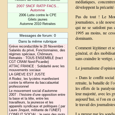
médiatiques, concentrent
2007 SNCF RATP FACS...
développent la précarité 
Automne
2006 Lutte contre le CPE
Pas du tout ! Le Mond
Gilets jaunes
journalistes, a (de nouv
Automne 2010 Retraites
qui ne se satisfont pas 
1995 au moins, ne cess
Messages de forum: 0
dominants.
Dans la même rubrique
Grève reconductible le 20 Novembre :
Comment légitimer et sou
Salariés du privé, Fonctionnaires, des
général, et des mobilisa
régimes spéciaux, Chômeurs,
sans craindre le vertige,
Retraités : TOUS ENSEMBLE (tract
CGT CRAM Nord-Picardie)
ATTAC FRANCE : Solidarité avec les
Le journalisme d’opinion
mouvements sociaux
LA GREVE EST JUSTE
« Dans le conflit socia
A Rodez, les lycèéns manifestent
retraite, la bataille de
contre la réforme du baccalauréat
professionnel
les effets de la paralys
Le mouvement social d’automne
leur majorité, avec les 
2007 : l’histoire d’une opposition entre
aujourd’hui, si l’on en c
la base et la tête, entre les
travailleurs, la jeunesse et les
le travail des journalist
appareils syndicaux et politiques ( par
Laure Jinquot, militante de l’UNEF)
La preuve par les sondag
CONFLIT SOCIAL : le sens des mots