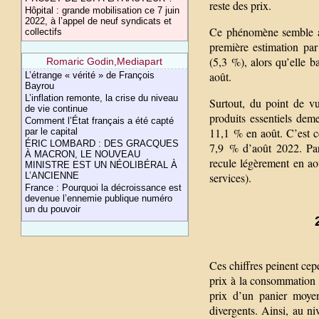
reste des prix.
Hôpital : grande mobilisation ce 7 juin
2022, à l’appel de neuf syndicats et
Ce phénomène semble as
collectifs
première estimation par
(5,3 %), alors qu’elle b
Romaric Godin,Mediapart
août.
L’étrange « vérité » de François
Bayrou
L’inflation remonte, la crise du niveau
Surtout, du point de vu
de vie continue
produits essentiels deme
Comment l’État français a été capté
11,1 % en août. C’est c
par le capital
ÉRIC LOMBARD : DES GRACQUES
7,9 % d’août 2022. Par 
À MACRON, LE NOUVEAU
recule légèrement en a
MINISTRE EST UN NÉOLIBÉRAL À
services).
L’ANCIENNE
France : Pourquoi la décroissance est
devenue l’ennemie publique numéro
un du pouvoir
Ces chiffres peinent cepe
prix à la consommation n
prix d’un panier moyen
divergents. Ainsi, au n