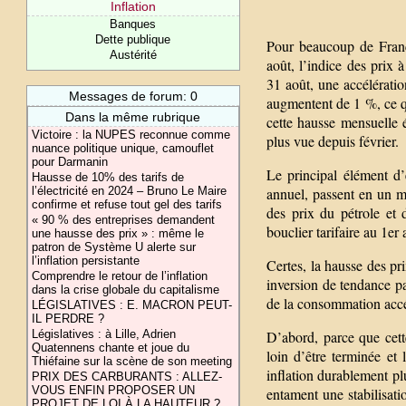
Inflation
Banques
Dette publique
Pour beaucoup de França
Austérité
août, l’indice des prix 
31 août, une accélératio
Messages de forum: 0
augmentent de 1 %, ce q
Dans la même rubrique
cette hausse mensuelle é
Victoire : la NUPES reconnue comme
plus vue depuis février.
nuance politique unique, camouflet
pour Darmanin
Le principal élément d’
Hausse de 10% des tarifs de
annuel, passent en un m
l’électricité en 2024 – Bruno Le Maire
confirme et refuse tout gel des tarifs
des prix du pétrole et d
« 90 % des entreprises demandent
bouclier tarifaire au 1er 
une hausse des prix » : même le
patron de Système U alerte sur
l’inflation persistante
Certes, la hausse des pr
Comprendre le retour de l’inflation
inversion de tendance pa
dans la crise globale du capitalisme
de la consommation accél
LÉGISLATIVES : E. MACRON PEUT-
IL PERDRE ?
D’abord, parce que cette
Législatives : à Lille, Adrien
Quatennens chante et joue du
loin d’être terminée et
Thiéfaine sur la scène de son meeting
inflation durablement pl
PRIX DES CARBURANTS : ALLEZ-
VOUS ENFIN PROPOSER UN
entament une stabilisati
PROJET DE LOI À LA HAUTEUR ?