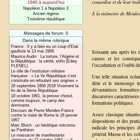
couardise et de leur tra
1940 à aujourd’hui
Napoléon 1 à Napoléon 3
À la mémoire de Mouloud
Ancien régime
Troisième république
Messages de forum: 0
Dans la même rubrique
France : Il y a bien eu un coup d’Etat
Soixante ans après les m
gaulliste le 13 mai 1958
Maurice Audin : La torture, l’Algérie et
causes et les conséque
la République : la vérité, enfin (Edwy
l’occultation et l’oubli d
PLENEL)
Le rôle de l’institution militaire
Une telle situation éclai
française : « La Ve République s’est
construite en refoulant ses origines »
déni et le mensonge im
28 septembre 1958 2018 Vivement la
dévastatrices formulée
fin de la 5ème République
discursives caractérisées
18 octobre 1961, la presse choisit,
comme toujours, le camp des
formations politiques.
dominants
Discours de Pierre Mendes-France
Assez classique situati
contre le traité de Rome le 18 janvier
dispositions et des prat
1957
Marc Bloch : un hérétique méconnu
radicale les principes
au Panthéon
général Massu et les col
Le massacre de manifestants
algériens du 17 octobre 1961 : « Il