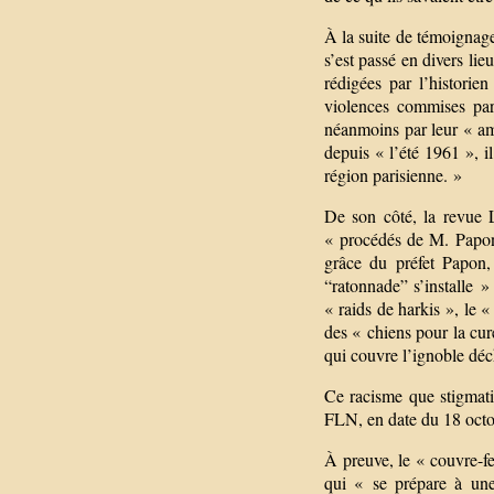
À la suite de témoignages
s’est passé en divers l
rédigées par l’historie
violences commises par 
néanmoins par leur « amp
depuis « l’été 1961 », i
région parisienne. »
De son côté, la revue 
« procédés de M. Papon »
grâce du préfet Papon,
“ratonnade” s’installe »
« raids de harkis », le 
des « chiens pour la cur
qui couvre l’ignoble dé
Ce racisme que stigmati
FLN, en date du 18 octo
À preuve, le « couvre-f
qui « se prépare à une