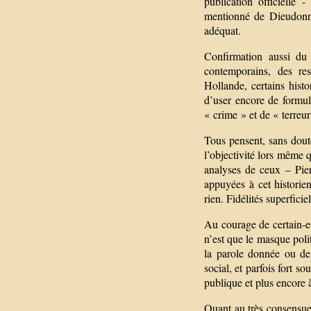
publication officielle
mentionné de Dieudonné
adéquat.
Confirmation aussi du
contemporains, des re
Hollande, certains histo
d’user encore de formul
« crime » et de « terreur
Tous pensent, sans doute
l’objectivité lors même q
analyses de ceux – Pier
appuyées à cet histori
rien. Fidélités superficie
Au courage de certain-e
n’est que le masque poli
la parole donnée ou de 
social, et parfois fort s
publique et plus encore à
Quant au très consensue