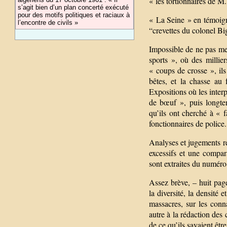
« les tortionnaires de M
s’agit bien d’un plan concerté exécuté
pour des motifs politiques et raciaux à
« La Seine » en témoigne
l’encontre de civils »
“crevettes du colonel Bi
Impossible de ne pas ment
sports », où des millier
« coups de crosse », il
bêtes, et la chasse au
Expositions où les interp
de bœuf », puis longte
qu’ils ont cherché à « 
fonctionnaires de police.
Analyses et jugements ré
excessifs et une compar
sont extraites du numér
Assez brève, – huit pag
la diversité, la densité
massacres, sur les conn
autre à la rédaction des 
de ce qu’ils savaient êtr