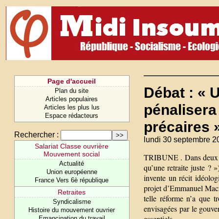
Page d'accueil
Débat : « 
Plan du site
Articles populaires
pénalisera
Articles les plus lus
Espace rédacteurs
précaires 
Rechercher :
lundi 30 septembre 2
Salariat Classe ouvrière
Mouvement social
TRIBUNE . Dans deux po
Actualité
qu’une retraite juste ? 
Union européenne
invente un récit idéolog
France Vers 6è république
projet d’Emmanuel Macro
Retraites
telle réforme n’a que t
Syndicalisme
envisagées par le gouver
Histoire du mouvement ouvrier
essentiels.
Emancipation du travail