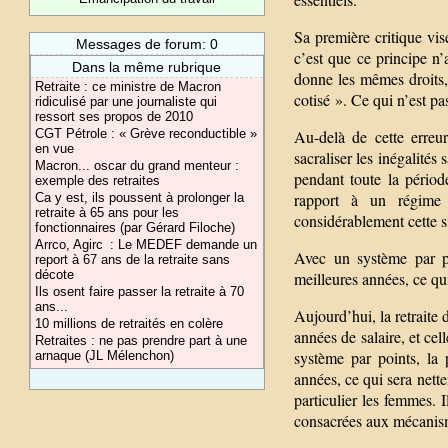
Sa première critique vis
Messages de forum: 0
c’est que ce principe n
Dans la même rubrique
donne les mêmes droits, 
Retraite : ce ministre de Macron
cotisé ». Ce qui n’est 
ridiculisé par une journaliste qui
ressort ses propos de 2010
CGT Pétrole : « Grève reconductible »
Au-delà de cette erreur
en vue
sacraliser les inégalités 
Macron... oscar du grand menteur :
pendant toute la périod
exemple des retraites
rapport à un régime 
Ca y est, ils poussent à prolonger la
retraite à 65 ans pour les
considérablement cette s
fonctionnaires (par Gérard Filoche)
Arrco, Agirc : Le MEDEF demande un
Avec un système par po
report à 67 ans de la retraite sans
décote
meilleures années, ce qu
Ils osent faire passer la retraite à 70
ans...
Aujourd’hui, la retraite 
10 millions de retraités en colère
années de salaire, et cel
Retraites : ne pas prendre part à une
système par points, la 
arnaque (JL Mélenchon)
années, ce qui sera nette
particulier les femmes. 
consacrées aux mécanism