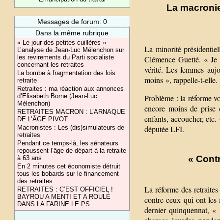
La macronie
Messages de forum: 0
Dans la même rubrique
« Le jour des petites cuillères » –
La minorité présidentiel
L’analyse de Jean-Luc Mélenchon sur
les revirements du Parti socialiste
Clémence Guetté. « Je 
concernant les retraites
vérité. Les femmes auj
La bombe à fragmentation des lois
moins », rappelle-t-elle.
retraite
Retraites : ma réaction aux annonces
d’Elisabeth Borne (Jean-Luc
Problème : la réforme vo
Mélenchon)
encore moins de prise 
RETRAITES MACRON : L’ARNAQUE
enfants, accoucher, etc
DE L’ÂGE PIVOT
députée LFI.
Macronistes : Les (dis)simulateurs de
retraites
Pendant ce temps-là, les sénateurs
repoussent l’âge de départ à la retraite
« Contr
à 63 ans
En 2 minutes cet économiste détruit
tous les bobards sur le financement
des retraites
La réforme des retraites
RETRAITES : C’EST OFFICIEL !
BAYROU A MENTI ET A ROULÉ
contre ceux qui ont les 
DANS LA FARINE LE PS...
dernier quinquennat, « i