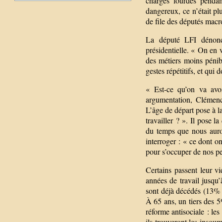
charges lourdes pendan
dangereux, ce n’était pl
de file des députés macr
La député LFI dénonc
présidentielle. « On en 
des métiers moins pénibl
gestes répétitifs, et qui 
« Est-ce qu’on va avo
argumentation, Clémence
L’âge de départ pose à l
travailler ? ». Il pose l
du temps que nous auro
interroger : « ce dont on
pour s’occuper de nos pet
Certains passent leur vi
années de travail jusq
sont déjà décédés (13% p
À 65 ans, un tiers des 
réforme antisociale : le
ils trouveront les insoum