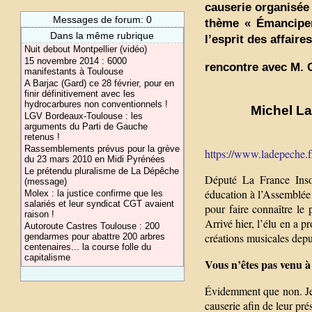
causerie organisée 
Messages de forum: 0
thème « Émanciper 
Dans la même rubrique
l’esprit des affaires
Nuit debout Montpellier (vidéo)
15 novembre 2014 : 6000
rencontre avec M. G
manifestants à Toulouse
A Barjac (Gard) ce 28 février, pour en
finir définitivement avec les
hydrocarbures non conventionnels !
Michel Lar
LGV Bordeaux-Toulouse : les
arguments du Parti de Gauche
retenus !
Rassemblements prévus pour la grève
https://www.ladepeche.fr/
du 23 mars 2010 en Midi Pyrénées
Le prétendu pluralisme de La Dépêche
Député La France Inso
(message)
éducation à l’Assemblée n
Molex : la justice confirme que les
salariés et leur syndicat CGT avaient
pour faire connaître le 
raison !
Arrivé hier, l’élu en a p
Autoroute Castres Toulouse : 200
créations musicales depu
gendarmes pour abattre 200 arbres
centenaires... la course folle du
capitalisme
Vous n’êtes pas venu à
Évidemment que non. Je 
causerie afin de leur pré