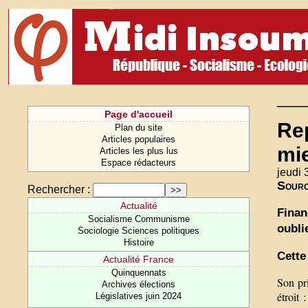
Page d'accueil
Re
Plan du site
Articles populaires
mie
Articles les plus lus
Espace rédacteurs
jeudi 
Sour
Rechercher :
Actualité
Finan
Socialisme Communisme
oubli
Sociologie Sciences politiques
Histoire
Cette
Actualité France
Quinquennats
Son pri
Archives élections
étroit 
Législatives juin 2024