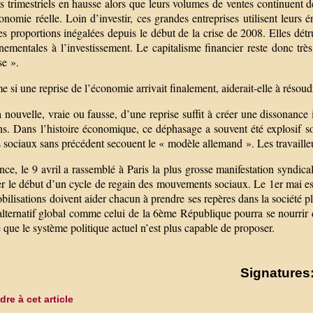
ats trimestriels en hausse alors que leurs volumes de ventes continuen
onomie réelle. Loin d’investir, ces grandes entreprises utilisent leurs 
s proportions inégalées depuis le début de la crise de 2008. Elles détrui
nementales à l’investissement. Le capitalisme financier reste donc tr
se ».
 si une reprise de l’économie arrivait finalement, aiderait-elle à résou
 nouvelle, vraie ou fausse, d’une reprise suffit à créer une dissonance 
ns. Dans l’histoire économique, ce déphasage a souvent été explosif so
s sociaux sans précédent secouent le « modèle allemand ». Les travaille
ce, le 9 avril a rassemblé à Paris la plus grosse manifestation syndic
 le début d’un cycle de regain des mouvements sociaux. Le 1er mai est u
ilisations doivent aider chacun à prendre ses repères dans la société pl
 alternatif global comme celui de la 6ème République pourra se nourrir
 que le système politique actuel n’est plus capable de proposer.
Signatures:
re à cet article