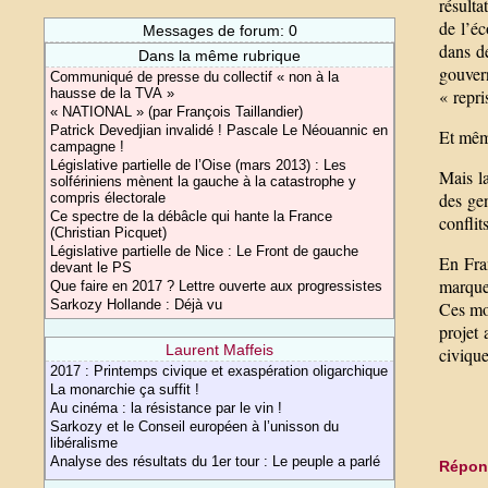
résult
de l’éc
Messages de forum: 0
dans de
Dans la même rubrique
gouver
Communiqué de presse du collectif « non à la
hausse de la TVA »
« repri
« NATIONAL » (par François Taillandier)
Patrick Devedjian invalidé ! Pascale Le Néouannic en
Et même
campagne !
Législative partielle de l’Oise (mars 2013) : Les
Mais la
solfériniens mènent la gauche à la catastrophe y
des ge
compris électorale
Ce spectre de la débâcle qui hante la France
conflit
(Christian Picquet)
Législative partielle de Nice : Le Front de gauche
En Fran
devant le PS
marquer
Que faire en 2017 ? Lettre ouverte aux progressistes
Sarkozy Hollande : Déjà vu
Ces mob
projet
Laurent Maffeis
civique
2017 : Printemps civique et exaspération oligarchique
La monarchie ça suffit !
Au cinéma : la résistance par le vin !
Sarkozy et le Conseil européen à l’unisson du
libéralisme
Analyse des résultats du 1er tour : Le peuple a parlé
Répond