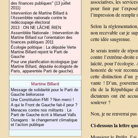
associatives, les service
des finances publiques" (13 juillet
pour finir par l’exposé
2011)
Intervention de Martine Billard à
l’impression de rempli
l’Assemblée nationale contre le
redécoupage électoral
Selon la réglementation
2013 : ON NE LÂCHE RIEN
non recevable car je sup
Assemblée Nationale : Intervention de
Martine Billard sur l’orientation des
cette idée saugrenue.
finances publiques 2011
Écologie politique : La députée Verte
Je serais tentée de répo
Martine Billard rejoint le Parti de
contre l’extrême-droite et
Gauche
Pour une planification écologique (par
laïcité, pour l’écologie.
Martine Billard, députée écologiste de
honorée de voir reconna
Paris, apparentée Parti de gauche).
cette distinction d’un
vante ! D’un, gouverne
Martine Billard
élu de la République d
Message de solidarité pour le Parti de
Gauche biélorusse
dictateurs ont été accu
Une Constitution FMI ? Non merci !
soulever ?
A qui le Front de Gauche fait-il peur ?
Menaces contre nos militants : Le
Non, je ne renverrai pas 
Parti de Gauche écrit à Manuel Valls
Ouragans : le changement climatique
Ci-dessous la lettre que
et l’action publique
Monsieur le Préfet, J’ai