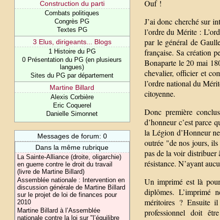
Ouf !
Construction du parti
Combats politiques
J’ai donc cherché sur int
Congrès PG
Textes PG
l’ordre du Mérite : L’or
par le général de Gaulle
3 Elus, dirigeants... Blogs
française. Sa création 
1 Histoire du PG
0 Présentation du PG (en plusieurs
Bonaparte le 20 mai 180
langues)
chevalier, officier et c
Sites du PG par département
l’ordre national du Mérit
Martine Billard
citoyenne.
Alexis Corbière
Eric Coquerel
Donc première conclus
Danielle Simonnet
d’honneur c’est parce q
la Légion d’Honneur ne 
Messages de forum: 0
outrée "de nos jours, il
Dans la même rubrique
pas de la voir distribuer 
La Sainte-Alliance (droite, oligarchie)
résistance. N’ayant aucun
en guerre contre le droit du travail
(livre de Martine Billard)
Assemblée nationale : Intervention en
Un imprimé est là pour 
discussion générale de Martine Billard
diplômes. L’imprimé n
sur le projet de loi de finances pour
méritoires ? Ensuite i
2010
Martine Billard à l’Assemblée
professionnel doit êtr
nationale contre la loi sur "l’équilibre