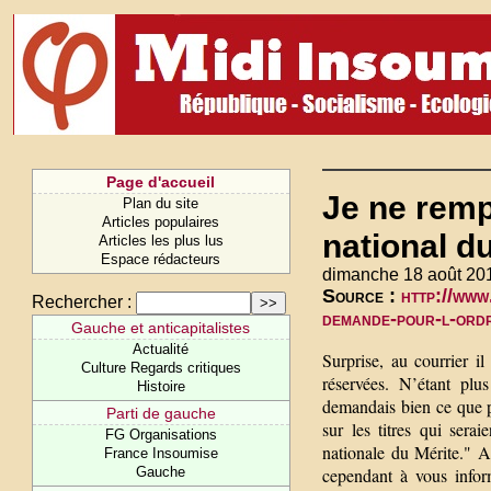
Page d'accueil
Je ne remp
Plan du site
Articles populaires
national d
Articles les plus lus
Espace rédacteurs
dimanche 18 août 20
Source :
http://www
Rechercher :
demande-pour-l-or
Gauche et anticapitalistes
Actualité
Surprise, au courrier il
Culture Regards critiques
réservées. N’étant pl
Histoire
demandais bien ce que po
Parti de gauche
sur les titres qui sera
FG Organisations
nationale du Mérite." A
France Insoumise
Gauche
cependant à vous infor