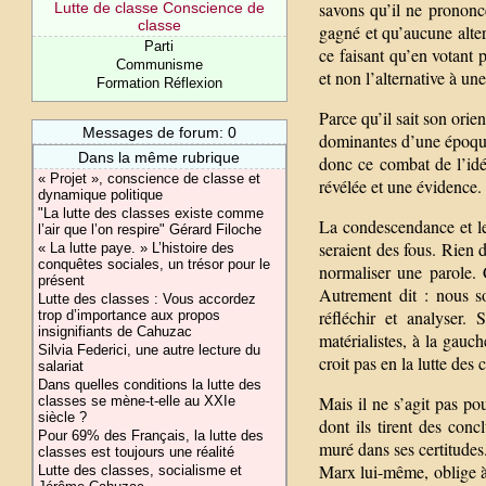
savons qu’il ne prononce 
Lutte de classe Conscience de
classe
gagné et qu’aucune altern
Parti
ce faisant qu’en votant
Communisme
et non l’alternative à une
Formation Réflexion
Parce qu’il sait son orie
Messages de forum: 0
dominantes d’une époque
Dans la même rubrique
donc ce combat de l’idé
« Projet », conscience de classe et
révélée et une évidence.
dynamique politique
"La lutte des classes existe comme
La condescendance et le
l’air que l’on respire" Gérard Filoche
seraient des fous. Rien d
« La lutte paye. » L’histoire des
conquêtes sociales, un trésor pour le
normaliser une parole.
présent
Autrement dit : nous s
Lutte des classes : Vous accordez
réfléchir et analyser. 
trop d’importance aux propos
insignifiants de Cahuzac
matérialistes, à la gauc
Silvia Federici, une autre lecture du
croit pas en la lutte des 
salariat
Dans quelles conditions la lutte des
Mais il ne s’agit pas po
classes se mène-t-elle au XXIe
siècle ?
dont ils tirent des conc
Pour 69% des Français, la lutte des
muré dans ses certitudes
classes est toujours une réalité
Marx lui-même, oblige à 
Lutte des classes, socialisme et