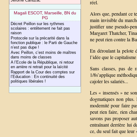
Jérôme Cahuzac
réel.
Magali ESCOT, Marseille, BN du
Alors que, pendant ce te
PG
main invisible du marché
Décret Peillon sur les rythmes
justifier une pseudo-pen
scolaires : entêtement ne fait pas
Margaret Thatcher, Tina,
raison
Protocole sur la précarité dans la
ne peut rien contre la B
fonction publique : le Parti de Gauche
n’est pas dupe !
En déroulant la pelote 
Avec Peillon, c’est moins de maîtres
l’idée que le capitalism
dans moins de classes
A l’Ecole de la République, ni retour
en arrière ni retrait pour la laïcité
Sans classes, pas de r
Rapport de la Cour des comptes sur
1/8s’applique méthodique
l’Education : En continuité des
cajoler les salariés...
politiques libérales !
Les « insensés » ne son
dogmatiques non plus. 
modernité pour faire pa
peut rien faire, rien ch
savons pas proposer aut
entraînant derrière lui 
ce, du seul fait que leu