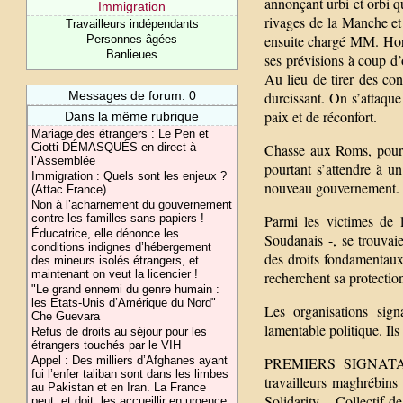
annonçant urbi et orbi qu
Immigration
rivages de la Manche et
Travailleurs indépendants
ensuite chargé MM. Hort
Personnes âgées
Banlieues
ses prévisions à coup d’
Au lieu de tirer des con
Messages de forum: 0
durcissant. On s’attaqu
paix et de réconfort.
Dans la même rubrique
Mariage des étrangers : Le Pen et
Ciotti DÉMASQUÉS en direct à
Chasse aux Roms, poursu
l’Assemblée
pourtant s’attendre à u
Immigration : Quels sont les enjeux ?
nouveau gouvernement.
(Attac France)
Non à l’acharnement du gouvernement
contre les familles sans papiers !
Parmi les victimes de 
Éducatrice, elle dénonce les
Soudanais -, se trouvaie
conditions indignes d’hébergement
des droits fondamentaux à
des mineurs isolés étrangers, et
maintenant on veut la licencier !
recherchent sa protection
"Le grand ennemi du genre humain :
les Etats-Unis d’Amérique du Nord"
Les organisations sign
Che Guevara
lamentable politique. Ils
Refus de droits au séjour pour les
étrangers touchés par le VIH
Appel : Des milliers d’Afghanes ayant
PREMIERS SIGNATAIRE
fui l’enfer taliban sont dans les limbes
travailleurs maghrébin
au Pakistan et en Iran. La France
Solidarity – Collectif de
peut, et doit, les accueillir en urgence