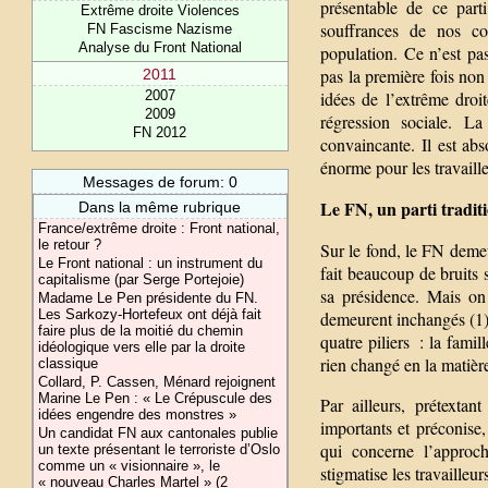
présentable de ce part
Extrême droite Violences
souffrances de nos con
FN Fascisme Nazisme
Analyse du Front National
population. Ce n’est pas
pas la première fois non
2011
2007
idées de l’extrême droi
2009
régression sociale. La
FN 2012
convaincante. Il est ab
énorme pour les travaille
Messages de forum: 0
Le FN, un parti tradit
Dans la même rubrique
France/extrême droite : Front national,
le retour ?
Sur le fond, le FN demeu
Le Front national : un instrument du
fait beaucoup de bruits
capitalisme (par Serge Portejoie)
sa présidence. Mais o
Madame Le Pen présidente du FN.
Les Sarkozy-Hortefeux ont déjà fait
demeurent inchangés (1).
faire plus de la moitié du chemin
quatre piliers : la fami
idéologique vers elle par la droite
rien changé en la matièr
classique
Collard, P. Cassen, Ménard rejoignent
Marine Le Pen : « Le Crépuscule des
Par ailleurs, prétexta
idées engendre des monstres »
importants et préconise
Un candidat FN aux cantonales publie
qui concerne l’approc
un texte présentant le terroriste d’Oslo
comme un « visionnaire », le
stigmatise les travailleu
« nouveau Charles Martel » (2