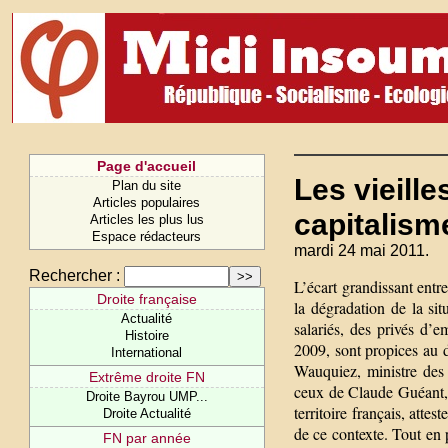
Page d'accueil
Les vieille
Plan du site
Articles populaires
capitalism
Articles les plus lus
Espace rédacteurs
mardi 24 mai 2011.
Rechercher :
L’écart grandissant entr
Droite française
la dégradation de la sit
Actualité
salariés, des privés d’e
Histoire
2009, sont propices au 
International
Wauquiez, ministre des 
Extrême droite FN
ceux de Claude Guéant, 
Droite Bayrou UMP...
territoire français, atte
Droite Actualité
de ce contexte. Tout en
FN par année