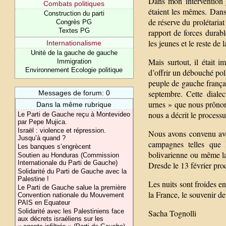
Dans mon intervention j
Combats politiques
étaient les mêmes. Dans 
Construction du parti
de réserve du prolétariat
Congrès PG
Textes PG
rapport de forces durabl
les jeunes et le reste de 
Internationalisme
Unité de la gauche de gauche
Mais surtout, il était 
Immigration
Environnement Ecologie politique
d’offrir un débouché poli
peuple de gauche français
septembre. Cette dialec
Messages de forum: 0
urnes » que nous prônon
Dans la même rubrique
nous a décrit le processu
Le Parti de Gauche reçu à Montevideo
par Pepe Mujica.
Israël : violence et répression.
Nous avons convenu avec
Jusqu’à quand ?
campagnes telles que 
Les banques s’engrècent
bolivarienne ou même la 
Soutien au Honduras (Commission
Internationale du Parti de Gauche)
Dresde le 13 février pro
Solidarité du Parti de Gauche avec la
Palestine !
Les nuits sont froides e
Le Parti de Gauche salue la première
la France, le souvenir d
Convention nationale du Mouvement
PAIS en Equateur
Solidarité avec les Palestiniens face
Sacha Tognolli
aux décrets israéliens sur les