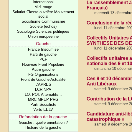
International
Le rassemblement an
Midi rouge
Français)
Salariat Classe ouvrière Mouvement
mercredi 13 décembr
social
Socialisme Communisme
Conclusion de la réu
Société (échos)
lundi 11 décembre 20
Sociologie Sciences politiques
Union européenne
Collectifs Unitair
SYNTHESE DES D
Gauche
lundi 11 décembre 20
France Insoumise
Parti de gauche
Collectifs unitaires
PCF
nationale des 9 et 
Nouveau Front Populaire
dimanche 10 décembr
Autre gauche
FG Organisations
Ces 9 et 10 décembre
Front de Gauche Actualité
Anti Libéraux
L’APRES
samedi 9 décembre 20
LCR NPA
LO, POI, Alternatifs...
Contribution de la L
MRC MPEP PRG
samedi 9 décembre 2
Parti Socialiste
Verts EELV
Candidature anti-libér
Refondation de la gauche
catastrophique »
Gauche : quelle orientation ?
samedi 9 décembre 2
Histoire de la gauche