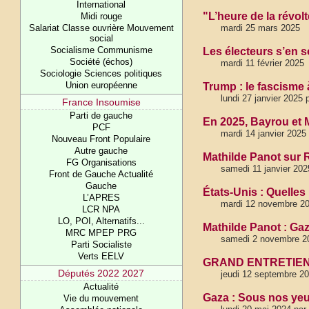
International
"L’heure de la révol
Midi rouge
Salariat Classe ouvrière Mouvement
mardi 25 mars 2025
social
Socialisme Communisme
Les électeurs s’en 
Société (échos)
mardi 11 février 2025
Sociologie Sciences politiques
Union européenne
Trump : le fascisme 
lundi 27 janvier 2025 
France Insoumise
Parti de gauche
En 2025, Bayrou et 
PCF
mardi 14 janvier 2025
Nouveau Front Populaire
Autre gauche
Mathilde Panot sur R
FG Organisations
samedi 11 janvier 202
Front de Gauche Actualité
Gauche
États-Unis : Quelle
L’APRES
mardi 12 novembre 20
LCR NPA
LO, POI, Alternatifs...
Mathilde Panot : Ga
MRC MPEP PRG
samedi 2 novembre 2
Parti Socialiste
Verts EELV
GRAND ENTRETIEN DE
Députés 2022 2027
jeudi 12 septembre 2
Actualité
Gaza : Sous nos yeu
Vie du mouvement