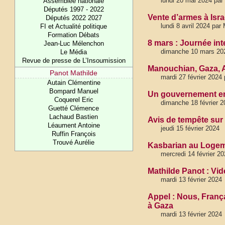
lundi 20 mai 2024 par
Assemblée nationale
Députés 1997 - 2022
Vente d’armes à Isr
Députés 2022 2027
lundi 8 avril 2024 par
FI et Actualité politique
Formation Débats
8 mars : Journée int
Jean-Luc Mélenchon
dimanche 10 mars 202
Le Média
Revue de presse de L’Insoumission
Manouchian, Gaza, A
Panot Mathilde
mardi 27 février 2024
Autain Clémentine
Bompard Manuel
Un gouvernement en
Coquerel Eric
dimanche 18 février 2
Guetté Clémence
Lachaud Bastien
Avis de tempête sur 
Léaument Antoine
jeudi 15 février 2024
Ruffin François
Trouvé Aurélie
Kasbarian au Logem
mercredi 14 février 20
Mathilde Panot : Vi
mardi 13 février 2024
Appel : Nous, França
à Gaza
mardi 13 février 2024