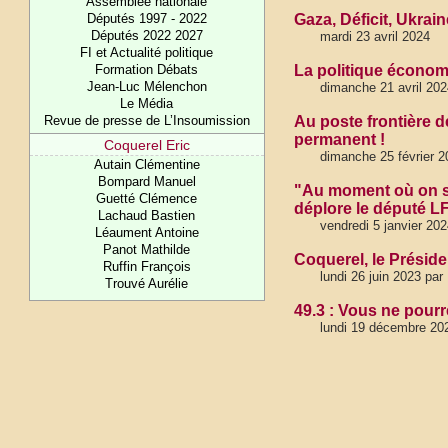
Assemblée nationale
Députés 1997 - 2022
Gaza, Déficit, Ukrai
Députés 2022 2027
mardi 23 avril 2024
FI et Actualité politique
Formation Débats
La politique économi
Jean-Luc Mélenchon
dimanche 21 avril 202
Le Média
Revue de presse de L’Insoumission
Au poste frontière d
permanent !
Coquerel Eric
dimanche 25 février 2
Autain Clémentine
Bompard Manuel
"Au moment où on se 
Guetté Clémence
déplore le député LF
Lachaud Bastien
vendredi 5 janvier 202
Léaument Antoine
Panot Mathilde
Coquerel, le Préside
Ruffin François
lundi 26 juin 2023 par
Trouvé Aurélie
49.3 : Vous ne pourr
lundi 19 décembre 20