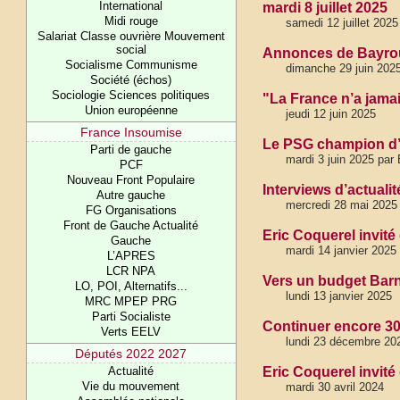
International
mardi 8 juillet 2025
Midi rouge
samedi 12 juillet 2025
Salariat Classe ouvrière Mouvement
social
Annonces de Bayrou s
Socialisme Communisme
dimanche 29 juin 2025
Société (échos)
Sociologie Sciences politiques
"La France n’a jamai
Union européenne
jeudi 12 juin 2025
France Insoumise
Le PSG champion d’E
Parti de gauche
mardi 3 juin 2025 par 
PCF
Nouveau Front Populaire
Interviews d’actuali
Autre gauche
mercredi 28 mai 2025
FG Organisations
Front de Gauche Actualité
Eric Coquerel invité 
Gauche
mardi 14 janvier 2025
L’APRES
LCR NPA
Vers un budget Barni
LO, POI, Alternatifs...
lundi 13 janvier 2025
MRC MPEP PRG
Parti Socialiste
Continuer encore 30
Verts EELV
lundi 23 décembre 20
Députés 2022 2027
Actualité
Eric Coquerel invité
Vie du mouvement
mardi 30 avril 2024