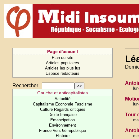
Page d'accueil
Lé
Plan du site
Articles populaires
Dernie
Articles les plus lus
Espace rédacteurs
Antoin
Rechercher :
lun
Gauche et anticapitalistes
Motion
Actualité
Capitalisme Economie Fascisme
lun
Culture Regards critiques
Tour d
Droite française
Emancipation
mar
Environnement
Antoi
France Vers 6è république
Histoire
mer