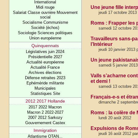
International
Une jeune fille inte
Midi rouge
Salariat Classe ouvrière Mouvement
jeudi 17 octobre 2013
social
Socialisme Communisme
Roms : Frapper les p
Société (échos)
samedi 12 octobre 201
Sociologie Sciences politiques
Union européenne
Travailleurs sans-pap
l’Intérieur
Quinquennats
jeudi 10 janvier 2013 
Législatives juin 2024
Présidentielle 2027
Un jeune pakistana
Actualité européenne
samedi 5 janvier 2013
Actualité France
Archives élections
Valls s’acharne cont
Défense retraites 2023
et demi !
Ephéméride militante
samedi 13 octobre 201
Municipales
Statistiques Site
Français-e-s et étran
2012 2017 Hollande
dimanche 2 septemb
2017 2022 Macron
Macron 2 2022-2027
Roms : la colère de 
2007 2012 Sarkozy
lundi 20 août 2012
Gouvernement Castex
Expulsions de Roms 
Immigration
jeudi 16 août 2012 par
Atlantisme OTAN...