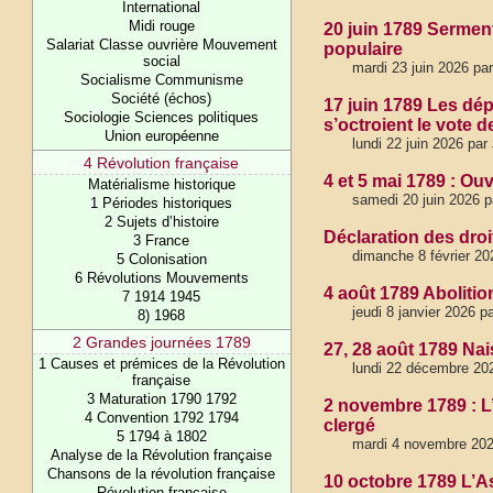
International
Midi rouge
20 juin 1789 Sermen
Salariat Classe ouvrière Mouvement
populaire
social
mardi 23 juin 2026 pa
Socialisme Communisme
Société (échos)
17 juin 1789 Les dé
Sociologie Sciences politiques
s’octroient le vote d
Union européenne
lundi 22 juin 2026 pa
4 Révolution française
4 et 5 mai 1789 : Ou
Matérialisme historique
samedi 20 juin 2026 
1 Périodes historiques
2 Sujets d’histoire
Déclaration des droi
3 France
dimanche 8 février 20
5 Colonisation
6 Révolutions Mouvements
4 août 1789 Abolitio
7 1914 1945
jeudi 8 janvier 2026 
8) 1968
2 Grandes journées 1789
27, 28 août 1789 Na
1 Causes et prémices de la Révolution
lundi 22 décembre 20
française
3 Maturation 1790 1792
2 novembre 1789 : L
4 Convention 1792 1794
clergé
5 1794 à 1802
mardi 4 novembre 20
Analyse de la Révolution française
Chansons de la révolution française
10 octobre 1789 L’A
Révolution française