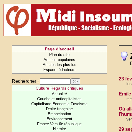
Page d'accueil
Plan du site
Articles populaires
Articles les plus lus
Espace rédacteurs
23 fé
Rechercher :
lun
Culture Regards critiques
Emile 
Actualité
Gauche et anticapitalistes
mer
Capitalisme Economie Fascisme
Où all
Droite française
Emancipation
l’huma
Environnement
ven
France Vers 6è république
Histoire
29 se