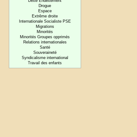
Dette Endettement
Drogue
Espace
Extrême droite
Internationale Socialiste PSE
Migrations
Minorités
Minorités Groupes opprimés
Relations internationales
Santé
Souveraineté
Syndicalisme international
Travail des enfants