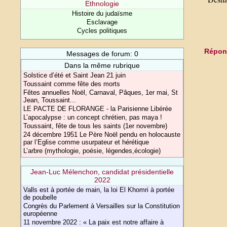
Ethnologie
Histoire du judaïsme
Esclavage
Cycles politiques
Répond
Messages de forum: 0
Dans la même rubrique
Solstice d’été et Saint Jean 21 juin
Toussaint comme fête des morts
Fêtes annuelles Noël, Carnaval, Pâques, 1er mai, St
Jean, Toussaint...
LE PACTE DE FLORANGE - la Parisienne Libérée
L’apocalypse : un concept chrétien, pas maya !
Toussaint, fête de tous les saints (1er novembre)
24 décembre 1951 Le Père Noël pendu en holocauste
par l’Eglise comme usurpateur et hérétique
L’arbre (mythologie, poésie, légendes,écologie)
Jean-Luc Mélenchon, candidat présidentielle
2022
Valls est à portée de main, la loi El Khomri à portée
de poubelle
Congrès du Parlement à Versailles sur la Constitution
européenne
11 novembre 2022 : « La paix est notre affaire à