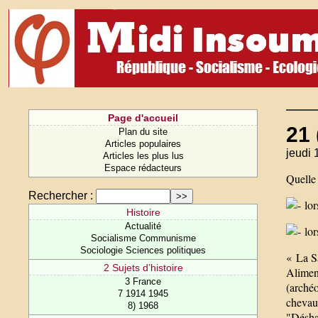
Page d'accueil
21 
Plan du site
Articles populaires
jeudi 
Articles les plus lus
Espace rédacteurs
Quelle 
Rechercher :
lor
Histoire
Actualité
lor
Socialisme Communisme
Sociologie Sciences politiques
« La Sa
2 Sujets d’histoire
Alimen
3 France
(arché
7 1914 1945
chevau
8) 1968
"Déshab