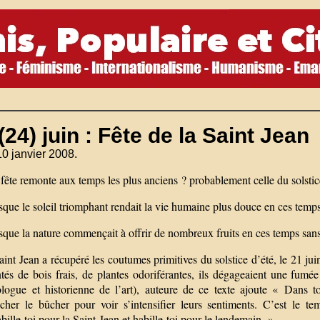
(24) juin : Fête de la Saint Jean
10 janvier 2008.
fête remonte aux temps les plus anciens ? probablement celle du solstice 
sque le soleil triomphant rendait la vie humaine plus douce en ces tem
sque la nature commençait à offrir de nombreux fruits en ces temps sans
int Jean a récupéré les coutumes primitives du solstice d’été, le 21 juin
tés de bois frais, de plantes odoriférantes, ils dégageaient une fum
ologue et historienne de l’art), auteure de ce texte ajoute « Dans 
cher le bûcher pour voir s’intensifier leurs sentiments. C’est le t
ille-toi pour la Saint-Jean et habille-toi pour le lendemain. »