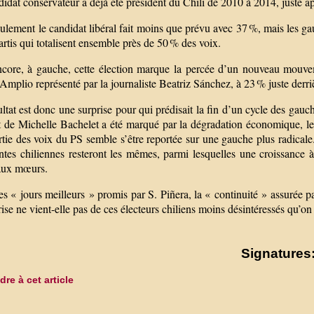
idat conservateur a déjà été président du Chili de 2010 à 2014, juste 
ulement le candidat libéral fait moins que prévu avec 37 %, mais les g
rtis qui totalisent ensemble près de 50 % des voix.
ncore, à gauche, cette élection marque la percée d’un nouveau mouvem
Amplio représenté par la journaliste Beatriz Sánchez, à 23 % juste derrière
ltat est donc une surprise pour qui prédisait la fin d’un cycle des gauc
de Michelle Bachelet a été marqué par la dégradation économique, les s
tie des voix du PS semble s’être reportée sur une gauche plus radicale.
intes chiliennes resteront les mêmes, parmi lesquelles une croissance 
aux mœurs.
es « jours meilleurs » promis par S. Piñera, la « continuité » assurée 
rise ne vient-elle pas de ces électeurs chiliens moins désintéressés qu’on 
Signatures:
re à cet article