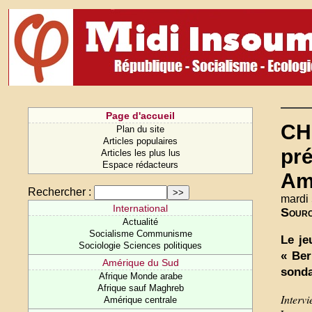
Page d'accueil
CHI
Plan du site
Articles populaires
pré
Articles les plus lus
Espace rédacteurs
Am
Rechercher :
mardi
International
Sourc
Actualité
Socialisme Communisme
Le je
Sociologie Sciences politiques
« Ber
Amérique du Sud
sond
Afrique Monde arabe
Afrique sauf Maghreb
Interv
Amérique centrale