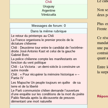
Le cand
Chili
Uruguay
Non se
Argentine
deux pa
Vénézuéla
Plus e
Messages de forum: 0
Frente 
Dans la même rubrique
Le retour du printemps au Chili
Ce résu
La France organisera le premier procès de la
mandat 
dictature chilienne
une par
Chili : Deuxième tour entre le candidat de l’extrême-
droite José Antonio Kast et celui de la gauche
contra
Gabriel Boric
quant 
La police chilienne compte les manifestants en
fonction du vent politique
Entre l
Chili - La Victoria : un demi-siècle à construire un
autre monde
la surp
Chili : « Pour récupérer la mémoire historique » –
Partie IV
Les Mapuche Un peuple toujours en quête de sa
terre et de la liberté
Le Parti communiste chilien demande l’ouverture
d’une enquête sur les conditions de la mort du poète
Répond
Pablo Neruda après la découverte de preuves
démentant une mort naturelle