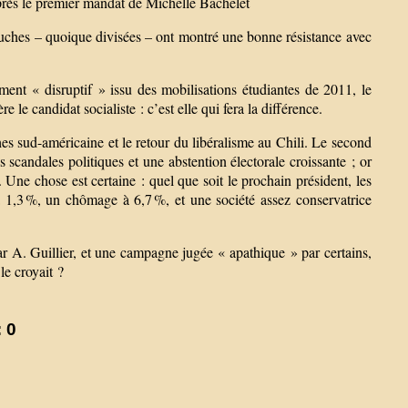
après le premier mandat de Michelle Bachelet
auches – quoique divisées – ont montré une bonne résistance avec
ent « disruptif » issu des mobilisations étudiantes de 2011, le
 le candidat socialiste : c’est elle qui fera la différence.
hes sud-américaine et le retour du libéralisme au Chili. Le second
candales politiques et une abstention électorale croissante ; or
 Une chose est certaine : quel que soit le prochain président, les
à 1,3 %, un chômage à 6,7 %, et une société assez conservatrice
par A. Guillier, et une campagne jugée « apathique » par certains,
le croyait ?
 0