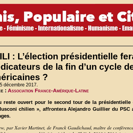
LI : L’élection présidentielle fer
dicateurs de la fin d’un cycle 
éricaines ?
 5 décembre 2017.
e :
Association France-Amérique-Latine
u reste ouvert pour le second tour de la présidentielle
lusconi chilien », affrontera Alejandro Guillier du PSC
ages.
iew, par Xavier Martinet, de Franck Gaudichaud, maître de conférence