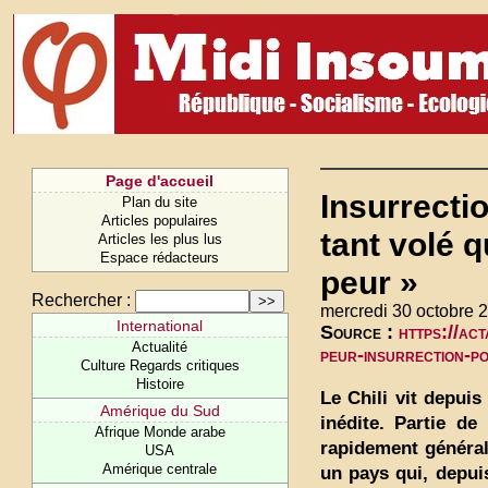
Page d'accueil
Insurrectio
Plan du site
Articles populaires
tant volé 
Articles les plus lus
Espace rédacteurs
peur »
Rechercher :
mercredi 30 octobre 
International
Source :
https://ac
Actualité
peur-insurrection-po
Culture Regards critiques
Histoire
Le Chili vit depui
Amérique du Sud
inédite. Partie de
Afrique Monde arabe
rapidement général
USA
Amérique centrale
un pays qui, depui