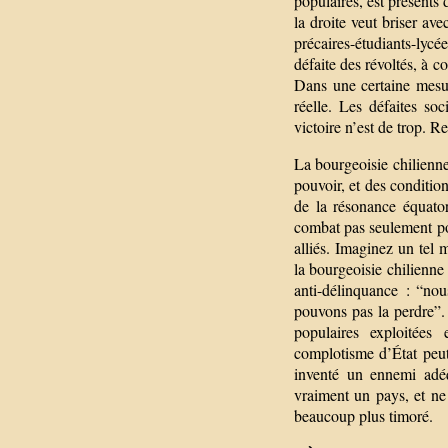
populaires, est présents 
la droite veut briser avec
précaires-étudiants-lycé
défaite des révoltés, à 
Dans une certaine mesur
réelle. Les défaites so
victoire n’est de trop. Re
La bourgeoisie chilienne 
pouvoir, et des condition
de la résonance équatori
combat pas seulement pou
alliés. Imaginez un tel
la bourgeoisie chilienne
anti-délinquance : “nou
pouvons pas la perdre”. 
populaires exploitées
complotisme d’État peut
inventé un ennemi adéq
vraiment un pays, et ne
beaucoup plus timoré.