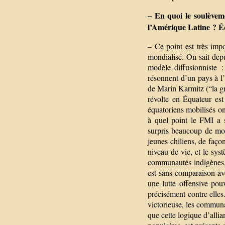
– En quoi le soulèveme
l’Amérique Latine ? É
– Ce point est très imp
mondialisé. On sait dep
modèle diffusionniste 
résonnent d’un pays à 
de Marin Karmitz (“la grè
révolte en Équateur es
équatoriens mobilisés o
à quel point le FMI a s
surpris beaucoup de mo
jeunes chiliens, de faço
niveau de vie, et le sys
communautés indigènes, 
est sans comparaison a
une lutte offensive pou
précisément contre elles
victorieuse, les communau
que cette logique d’allia