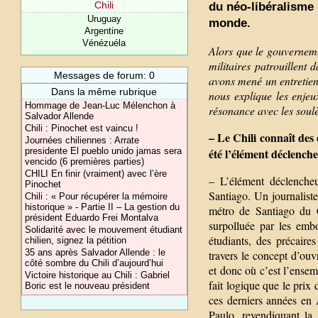
Chili
du néo-libéralisme 
Uruguay
monde.
Argentine
Vénézuéla
Alors que le gouvernemen
militaires patrouillent 
Messages de forum: 0
avons mené un entretien 
Dans la même rubrique
nous explique les enjeu
Hommage de Jean-Luc Mélenchon à
résonance avec les soul
Salvador Allende
Chili : Pinochet est vaincu !
– Le Chili connaît des
Journées chiliennes : Arrate
été l’élément déclench
presidente El pueblo unido jamas sera
vencido (6 premières parties)
CHILI En finir (vraiment) avec l’ère
– L’élément déclencheu
Pinochet
Santiago. Un journaliste
Chili : « Pour récupérer la mémoire
historique » - Partie II – La gestion du
métro de Santiago du Ch
président Eduardo Frei Montalva
surpolluée par les embo
Solidarité avec le mouvement étudiant
étudiants, des précaires
chilien, signez la pétition
35 ans après Salvador Allende : le
travers le concept d’ouv
côté sombre du Chili d’aujourd’hui
et donc où c’est l’ensemb
Victoire historique au Chili : Gabriel
fait logique que le prix
Boric est le nouveau président
ces derniers années en
Paulo, revendiquant la