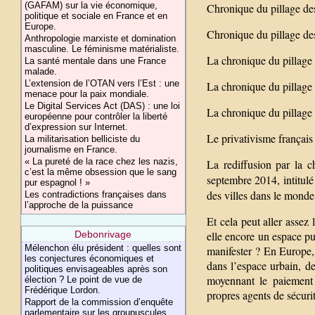
(GAFAM) sur la vie économique,
Chronique du pillage des
politique et sociale en France et en
Europe.
Chronique du pillage des
Anthropologie marxiste et domination
masculine. Le féminisme matérialiste.
La chronique du pillage 
La santé mentale dans une France
malade.
L’extension de l’OTAN vers l’Est : une
La chronique du pillage 
menace pour la paix mondiale.
Le Digital Services Act (DAS) : une loi
La chronique du pillage 
européenne pour contrôler la liberté
d’expression sur Internet.
Le privativisme français 
La militarisation belliciste du
journalisme en France.
« La pureté de la race chez les nazis,
La rediffusion par la 
c’est la même obsession que le sang
septembre 2014, intitulé 
pur espagnol ! »
des villes dans le monde
Les contradictions françaises dans
l’approche de la puissance
Et cela peut aller asse
elle encore un espace p
Debonrivage
Mélenchon élu président : quelles sont
manifester ? En Europe, 
les conjectures économiques et
dans l’espace urbain, de
politiques envisageables après son
moyennant le paiement 
élection ? Le point de vue de
Frédérique Lordon.
propres agents de sécurit
Rapport de la commission d’enquête
parlementaire sur les groupuscules