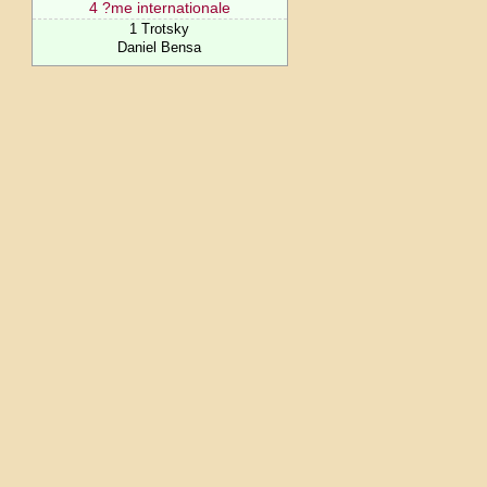
4 ?me internationale
1 Trotsky
Daniel Bensa