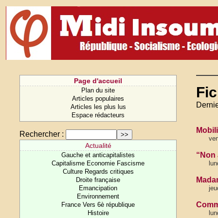
Page d'accueil
Fic
Plan du site
Articles populaires
Dernie
Articles les plus lus
Espace rédacteurs
Mobili
Rechercher :
ven
Actualité
“Non 
Gauche et anticapitalistes
Capitalisme Economie Fascisme
lun
Culture Regards critiques
Madame
Droite française
Emancipation
jeu
Environnement
Commu
France Vers 6è république
Histoire
lun