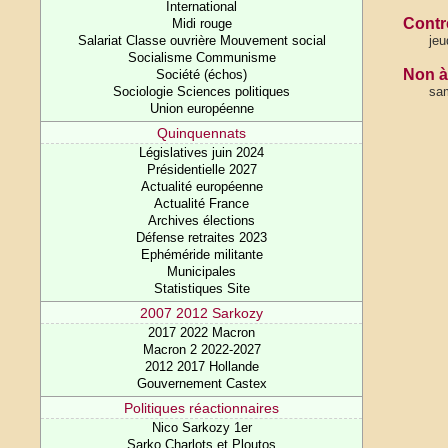
International
Contre
Midi rouge
Salariat Classe ouvrière Mouvement social
jeu
Socialisme Communisme
Non 
Société (échos)
Sociologie Sciences politiques
sam
Union européenne
Quinquennats
Législatives juin 2024
Présidentielle 2027
Actualité européenne
Actualité France
Archives élections
Défense retraites 2023
Ephéméride militante
Municipales
Statistiques Site
2007 2012 Sarkozy
2017 2022 Macron
Macron 2 2022-2027
2012 2017 Hollande
Gouvernement Castex
Politiques réactionnaires
Nico Sarkozy 1er
Sarko Charlots et Ploutos