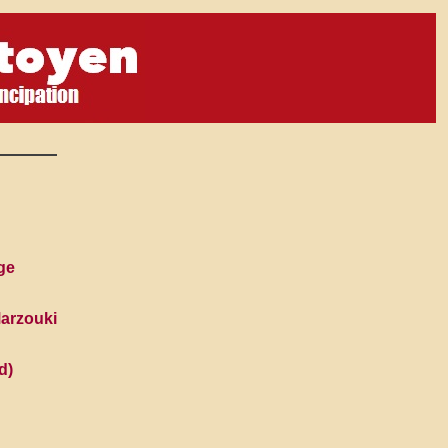
ige
Marzouki
d)