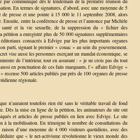
cée par communiqué dès le lendemain de la première réunion du
ilisation. En termes de signatures, d’abord, avec une moyenne de 5
ce de presse et une pointe à 15 000 le 11 septembre 2008, alors
e. Ensuite, entre la conférence de presse et l’annonce par Michèle
 santé et la vie sexuelle, de la suppression du « fichier des
 la pétition a enregistré plus de 50 000 signatures supplémentaires
 éditoriaux consacrés à Edvige par les plus importants organes
 son parti, signant le premier « couac » au sein du gouvernement.
écret vise aussi les personnes exerçant un mandat économique, se
istre de l’intérieur, tout en assurant : « je ne crois pas du tout
aussi en ponctuation de ces faits marquants, l’« affaire Edvige »
 recense 500 articles publiés par près de 100 organes de presse
otidienne régionale.
ique n’auraient toutefois rien été sans le véritable travail de fond
te. Dès la mise en ligne de la pétition, les animateurs du site ont
qués et articles de presse publiés en lien avec Edvige. Le site
en à la mobilisation. En témoigne le nombre de consultations du
à raison d’une moyenne de 4 000 visiteurs quotidiens, avec des
n déduire que « le net-activisme révolutionne le vieux monde des