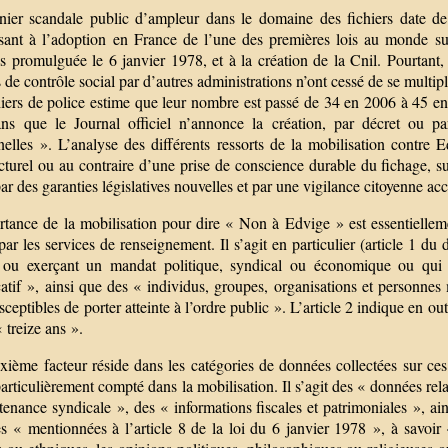
nier scandale public d’ampleur dans le domaine des fichiers date de 
sant à l’adoption en France de l’une des premières lois au monde sur
s promulguée le 6 janvier 1978, et à la création de la Cnil. Pourtant, 
s de contrôle social par d’autres administrations n’ont cessé de se multipli
hiers de police estime que leur nombre est passé de 34 en 2006 à 45 en
ans que le Journal officiel n’annonce la création, par décret ou pa
elles ». L’analyse des différents ressorts de la mobilisation contre E
cturel ou au contraire d’une prise de conscience durable du fichage, s
par des garanties législatives nouvelles et par une vigilance citoyenne ac
rtance de la mobilisation pour dire « Non à Edvige » est essentiellem
par les services de renseignement. Il s’agit en particulier (article 1 d
 ou exerçant un mandat politique, syndical ou économique ou qui jo
catif », ainsi que des « individus, groupes, organisations et personnes 
sceptibles de porter atteinte à l’ordre public ». L’article 2 indique en 
« treize ans ».
ième facteur réside dans les catégories de données collectées sur ces 
articulièrement compté dans la mobilisation. Il s’agit des « données rel
tenance syndicale », des « informations fiscales et patrimoniales », ai
 « mentionnées à l’article 8 de la loi du 6 janvier 1978 », à savoir «