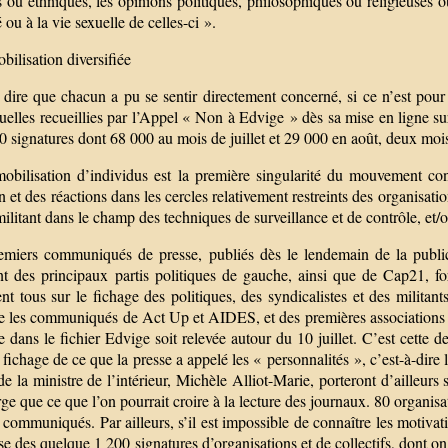
s ou ethniques, les opinions politiques, philosophiques ou religieuses 
é ou à la vie sexuelle de celles-ci ».
ilisation diversifiée
 dire que chacun a pu se sentir directement concerné, si ce n’est po
uelles recueillies par l’Appel « Non à Edvige » dès sa mise en ligne sur 
 signatures dont 68 000 au mois de juillet et 29 000 en août, deux mois
mobilisation d’individus est la première singularité du mouvement con
 et des réactions dans les cercles relativement restreints des organisat
militant dans le champ des techniques de surveillance et de contrôle, et
emiers communiqués de presse, publiés dès le lendemain de la public
t des principaux partis politiques de gauche, ainsi que de Cap21, f
ent tous sur le fichage des politiques, des syndicalistes et des militant
re les communiqués de Act Up et AIDES, et des premières associations L
e dans le fichier Edvige soit relevée autour du 10 juillet. C’est cette 
 fichage de ce que la presse a appelé les « personnalités », c’est-à-dire
de la ministre de l’intérieur, Michèle Alliot-Marie, porteront d’ailleurs
rge que ce que l’on pourrait croire à la lecture des journaux. 80 organisa
communiqués. Par ailleurs, s’il est impossible de connaître les motivat
se des quelque 1 200 signatures d’organisations et de collectifs, dont o