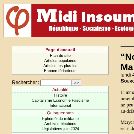
Page d'accueil
“N
Plan du site
Articles populaires
Ma
Articles les plus lus
Espace rédacteurs
lundi 
Sour
Rechercher :
Actualité
L’immen
Histoire
novembr
Capitalisme Economie Fascisme
ne peut
International
au-delà
Quinquennats
Ephéméride militante
Meryem
Archives élections
est-il 
Législatives juin 2024