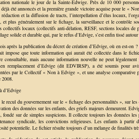
sation nationale le jour de la Sainte-Edwige. Près de 10 000 person
 déjà été annoncés et la première grande victoire acquise pour le « Non
 rédaction et la diffusion de tracts, l’interpellation d’élus locaux, l’
, et plus généralement sur le fichage, la surveillance et le contrôle 
s collectifs locaux (collectifs anti-délation, RESF, sections locales de 
lage solide et durable qui, par le refus d’Edvige, s’est enfin tissé autour
is après la publication du décret de création d’Edvige, où en est-on ?
ait impose que toute information qui aurait été collectée dans le fichi
e consultable, mais aucune information nouvelle ne peut légalement y
 en remplacement d’Edvige (dit EDVIRSP), a été soumis pour avis
tées par le Collectif « Non à Edvige », et une analyse comparative pro
e 2008.
à d’Edvige
le recul du gouvernement sur le « fichage des personnalités », sur les do
ation des données sur les enfants, des griefs majeurs demeurent. Edvig
s, fondé sur de simples suspicions. Il collecte toujours les données les
rtenance syndicale, les convictions religieuses. Les enfants à partir 
sité potentielle. Le fichier résulte toujours d’un mélange de finalités trè