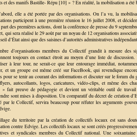
ts et des manifs Bastille- Répu [10] » ? En réalité, la mobilisation a ét
abord, elle a été portée par des organisations. On l’a vu, la mobilisa
ations participent à une première réunion le 16 juillet 2008, et décide
 part des premières actions, dont la conférence de presse du 9 septemb
et, qui sera réalisé le 29 août par un noyau de 12 organisations associati
eil d’État ainsi que des saisines d’autorités administratives indépendan
bre d’organisations membres du Collectif grandit à mesure des si
ennent toujours en contact étroit au moyen d’une liste de discussion.
iliser à leur tour, ne serait-ce que leur entourage immédiat, notamm
er, et un groupe est même créé sur FaceBook, qui revendique encore
es pour se tenir au courant des informations et discuter sur le forum d
, flyers, autocollants, logos, caricatures, vidéo-clips, et même des
 » fait preuve de pédagogie et devient un véritable outil de travai
ndre sont mises à disposition. Un comparatif du décret de création d’E
é par le Collectif, servira beaucoup pour réfuter les arguments gouv
dvige.
llage du territoire par la création de collectifs locaux est sans dout
ation contre Edvige. Les collectifs locaux se sont créés progressivement
atives et syndicales membres du Collectif national. Une soixantaine