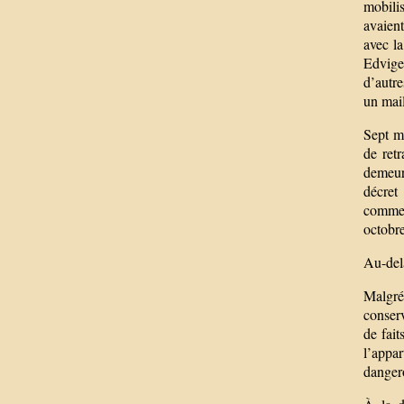
mobili
avaient
avec la
Edvige
d’autre
un mail
Sept mo
de retr
demeur
décret
commen
octobr
Au-del
Malgré 
conserv
de fait
l’appa
dangero