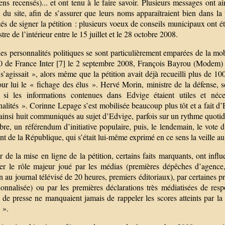
ns recensés)... et ont tenu à le faire savoir. Plusieurs messages ont ai
t du site, afin de s’assurer que leurs noms apparaîtraient bien dans l
és de signer la pétition : plusieurs voeux de conseils municipaux ont ét
stre de l’intérieur entre le 15 juillet et le 28 octobre 2008.
es personnalités politiques se sont particulièrement emparées de la mobi
0 de France Inter [7] le 2 septembre 2008, François Bayrou (Modem) n
 s’agissait », alors même que la pétition avait déjà recueilli plus de 1
our lui le « fichage des élus ». Hervé Morin, ministre de la défense, 
, si les informations contenues dans Edvige étaient utiles et néc
nalités ». Corinne Lepage s’est mobilisée beaucoup plus tôt et a fait 
 ainsi huit communiqués au sujet d’Edvige, parfois sur un rythme quoti
re, un référendum d’initiative populaire, puis, le lendemain, le vote d’
nt de la République, qui s’était lui-même exprimé en ce sens la veille au 
r de la mise en ligne de la pétition, certains faits marquants, ont inf
ter le rôle majeur joué par les médias (premières dépêches d’agence,
 au journal télévisé de 20 heures, premiers éditoriaux), par certaines p
utionnalisée) ou par les premières déclarations très médiatisées de re
s de presse ne manquaient jamais de rappeler les scores atteints par l
 ».