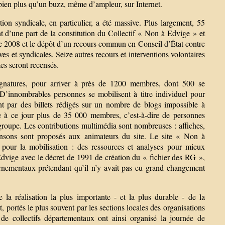
é bien plus qu’un buzz, même d’ampleur, sur Internet.
tion syndicale, en particulier, a été massive. Plus largement, 55
nt d’une part de la constitution du Collectif « Non à Edvige » et
re 2008 et le dépôt d’un recours commun en Conseil d’État contre
ves et syndicales. Seize autres recours et interventions volontaires
tes seront recensés.
gnatures, pour arriver à près de 1200 membres, dont 500 se
 D’innombrables personnes se mobilisent à titre individuel pour
ent par des billets rédigés sur un nombre de blogs impossible à
 à ce jour plus de 35 000 membres, c’est-à-dire de personnes
u groupe. Les contributions multimédia sont nombreuses : affiches,
 chansons sont proposés aux animateurs du site. Le site « Non à
l pour la mobilisation : des ressources et analyses pour mieux
dvige avec le décret de 1991 de création du « fichier des RG »,
ernementaux prétendant qu’il n’y avait pas eu grand changement
e la réalisation la plus importante - et la plus durable - de la
, portés le plus souvent par les sections locales des organisations
 de collectifs départementaux ont ainsi organisé la journée de