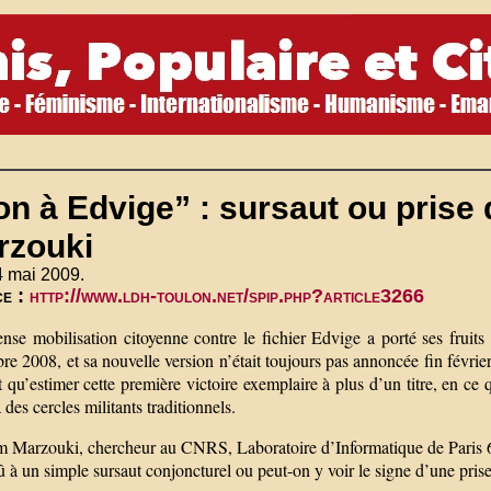
on à Edvige” : sursaut ou pris
rzouki
4 mai 2009.
ce :
http://www.ldh-toulon.net/spip.php?article3266
se mobilisation citoyenne contre le fichier Edvige a porté ses fruits : 
e 2008, et sa nouvelle version n’était toujours pas annoncée fin févrie
 qu’estimer cette première victoire exemplaire à plus d’un titre, en ce q
 des cercles militants traditionnels.
 Marzouki, chercheur au CNRS, Laboratoire d’Informatique de Paris 6, e
dû à un simple sursaut conjoncturel ou peut-on y voir le signe d’une pri