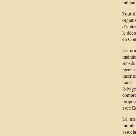
militan
Tout d’
organis
d’autre
le décr
en Cons
Le nom
mainti
sensib
recens
inscrit
tracts
Edvige
compre
propos
avec E
Le mai
mobilis
associ