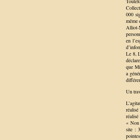
Toutef
Collect
000 si
même qu
Alliot
personn
en l’e
d’infor
Le 8, 
déclare
que Mic
a géné
différe
Un trav
L’agita
réalisé
réalis
« Non 
site :
pointes