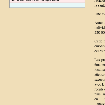
raciale
la sant
Une mob
Autant
individ
220 000
Cette 
émotion
celles 
Les pr
émanen
focalis
attend
sexuell
avec le
reculs 
plus la
en 117 
l’analy