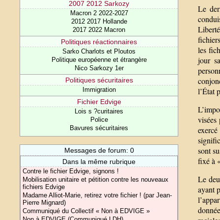
2007 2012 Sarkozy
Le der
Macron 2 2022-2027
condui
2012 2017 Hollande
Liberté
2017 2022 Macron
fichier
Politiques réactionnaires
les fic
Sarko Charlots et Ploutos
jour s
Politique européenne et étrangère
Nico Sarkozy 1er
personn
conjon
Politiques sécuritaires
Immigration
l’État 
Fichier Edvige
L’impo
Lois s ?curitaires
visées 
Police
Bavures sécuritaires
exercé
signifi
sont su
Messages de forum: 0
fixé à 
Dans la même rubrique
Contre le fichier Edvige, signons !
Le deux
Mobilisation unitaire et pétition contre les nouveaux
fichiers Edvige
ayant p
Madame Alliot-Marie, retirez votre fichier ! (par Jean-
l’appar
Pierre Mignard)
données
Communiqué du Collectif « Non à EDVIGE »
Non à EDVIGE (Communiqué LDH)