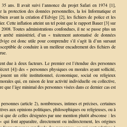
35 ans. Il avait suivi l’annonce du projet Safari en 1974 [1],
 la protection des données personnelles, la loi Informatique et
bien avant la création d’Edvige [2], les fichiers de police et les
er. Cette inflation atteint un tel point que le rapport Bauer [3] sur
 2008. Toutes administrations confondues, il ne se passe plus un
r arrêté ministériel, d’un « traitement automatisé de données
dvige est donc utile pour comprendre s’il s’agit là d’un sursaut
usceptible de conduire à un meilleur encadrement des fichiers de
crue.
ent due à deux facteurs. Le premier est l’étendue des personnes
u décret [4]) des « personnes physiques ou morales ayant sollicité,
uent un rôle institutionnel, économique, social ou religieux
morales qui, en raison de leur activité individuelle ou collective,
outre que l’âge minimal des personnes visées dans ce dernier cas est
personnes (article 2), nombreuses, intimes et précises, certaines
atives aux opinions politiques, philosophiques ou religieuses, ou à
nsi que de celles désignées par une mention plutôt absconse : les
 qui font apparaître, directement ou indirectement, les origines