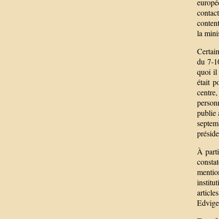
europée
contac
content
la mini
Certain
du 7-1
quoi il
était p
centre
person
publie
septemb
préside
À parti
consta
mention
instit
article
Edvige