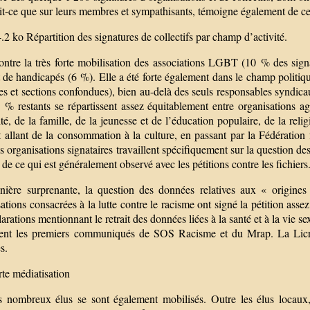
it-ce que sur leurs membres et sympathisants, témoigne également de cet
.2 ko Répartition des signatures de collectifs par champ d’activité.
ontre la très forte mobilisation des associations LGBT (10 % des signa
t de handicapés (6 %). Elle a été forte également dans le champ politi
s et sections confondues), bien au-delà des seuls responsables syndicaux
 % restants se répartissent assez équitablement entre organisations a
ité, de la famille, de la jeunesse et de l’éducation populaire, de la rel
t allant de la consommation à la culture, en passant par la Fédération
 organisations signataires travaillent spécifiquement sur la question des
 de ce qui est généralement observé avec les pétitions contre les fichiers
ière surprenante, la question des données relatives aux « origines
ations consacrées à la lutte contre le racisme ont signé la pétition asse
larations mentionnant le retrait des données liées à la santé et à la vie s
sent les premiers communiqués de SOS Racisme et du Mrap. La Licra,
s.
te médiatisation
s nombreux élus se sont également mobilisés. Outre les élus locaux