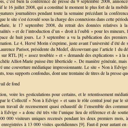
ois, c’est bien la conférence de presse du 9 septembre 2008, annon
if le 16 juillet 2008, qui a constitué le moment le plus fort de la mob
gnatures journalières pendant toute la semaine précédant la conféren
e le site s’est écroulé sous la charge des connexions dans cette périod
-Marie, le 17 septembre 2008, du retrait des données relatives à la
alités » et de l’introduction d’un « droit à l’oubli » pour les mineurs,
space de huit jours. Le 3 septembre a vu la publication des premiers
mation. Le 4, Hervé Morin s’exprime, juste avant l’université d’été de
Laurence Parisot, présidente du Medef, découvrant que l’article 1 du d
 sur RTL [8] « assez troublée » et « demande des explications » à la min
hèle Alliot-Marie puisse être liberticide ». De manière générale, mais 
ré une couverture médiatique impressionnante. Le site « Non à Edvige »
nts, tous supports confondus, dont une trentaine de titres de la presse qu
ail de fond
tion, voire les gesticulations pour certains, et le retentissement médiat
 par le Collectif « Non à Edvige » et sans le rôle central joué par le si
é un travail de recensement quasi exhaustif de l’ensemble des communi
à Edvige » a donc été très vite l’unique lieu de référence et de souti
 300 000 visiteurs uniques recensés pendant les deux premiers mois, 
 enregistrées à 13 000 visites quotidiennes [9]. Faut-il pour autant e