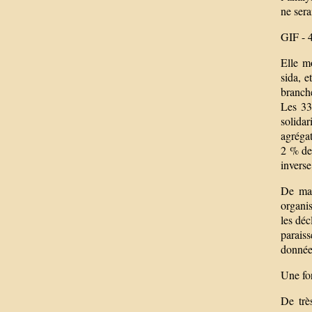
ne sera
GIF - 4
Elle m
sida, e
branche
Les 33
solidar
agréga
2 % des
inverse
De man
organis
les déc
parais
donnée
Une for
De trè