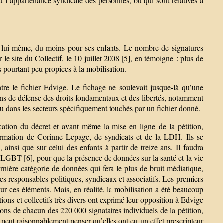
ou l’appartenance syndicale des personnes, ou qui sont relatives à
ur lui-même, du moins pour ses enfants. Le nombre de signatures
le site du Collectif, le 10 juillet 2008 [5], en témoigne : plus de
 pourtant peu propices à la mobilisation.
tre le fichier Edvige. Le fichage ne soulevait jusque-là qu’une
ions de défense des droits fondamentaux et des libertés, notamment
/ou dans les secteurs spécifiquement touchés par un fichier donné.
ation du décret et avant même la mise en ligne de la pétition,
ormation de Corinne Lepage, de syndicats et de la LDH. Ils se
s, ainsi que sur celui des enfants à partir de treize ans. Il faudra
GBT [6], pour que la présence de données sur la santé et la vie
dernière catégorie de données qui fera le plus de bruit médiatique,
 les responsables politiques, syndicaux et associatifs. Les premiers
 sur ces éléments. Mais, en réalité, la mobilisation a été beaucoup
tions et collectifs très divers ont exprimé leur opposition à Edvige
ions de chacun des 220 000 signataires individuels de la pétition,
n peut raisonnablement penser qu’elles ont eu un effet prescripteur