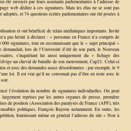
nsi été envoyés par leurs assistants parlementaires à l’adresse de
a page web dédiée à ces signatures. Mais les élus ne se sont pas
é adoptés, et 74 questions écrites parlementaires ont été posées à
lisation et ont bénéficié de relais médiatiques importants. Invité
’a pas hésité à déclarer : « personne en France n’a compris de
00 000 signatures, tout en reconnaissant que le « sujet principal »
se demandait, lors de l’Université d’été de son parti, le Nouveau
essaires, s’inquiétant lui aussi uniquement du « fichage des
d’Edvige un cheval de bataille de son mouvement, Cap21. Celui-ci
dien et avec des demandes assez désordonnées : par exemple, le 9
une loi. Il est vrai qu’il ne convenait pas d’être en reste avec le
soir.
luencé l’évolution du nombre de signatures individuelles. On peut
 largement reprises par les autres organes de presse, première
rises de position (Association des paralysés de France (APF), très
sponsables politiques, François Bayrou notamment. En outre, les
a pétition, fournissant même en général l’adresse du site « Non à