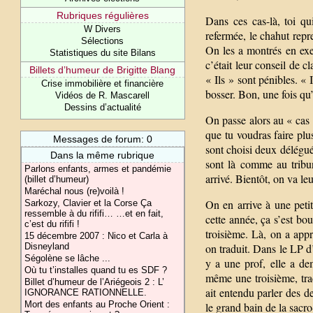
Rubriques régulières
Dans ces cas-là, toi qui
W Divers
refermée, le chahut repr
Sélections
On les a montrés en exe
Statistiques du site Bilans
c’était leur conseil de c
Billets d’humeur de Brigitte Blang
« Ils » sont pénibles. « 
Crise immobilière et financière
bosser. Bon, une fois qu’o
Vidéos de R. Mascarell
Dessins d’actualité
On passe alors au « cas 
que tu voudras faire plus
Messages de forum: 0
sont choisi deux délégué
Dans la même rubrique
sont là comme au tribu
Parlons enfants, armes et pandémie
arrivé. Bientôt, on va le
(billet d’humeur)
Maréchal nous (re)voilà !
On en arrive à une petit
Sarkozy, Clavier et la Corse Ça
ressemble à du rififi… …et en fait,
cette année, ça s’est bo
c’est du rififi !
troisième. Là, on a app
15 décembre 2007 : Nico et Carla à
Disneyland
on traduit. Dans le LP d’
Ségolène se lâche ...
y a une prof, elle a de
Où tu t’installes quand tu es SDF ?
même une troisième, tra
Billet d’humeur de l’Ariégeois 2 : L’
ait entendu parler des d
IGNORANCE RATIONNELLE.
Mort des enfants au Proche Orient :
le grand bain de la sacro