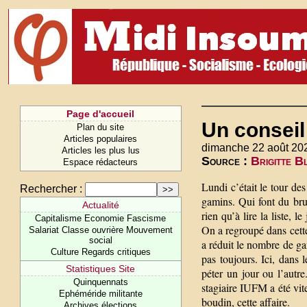
Page d'accueil
Un conseil
Plan du site
Articles populaires
dimanche 22 août 20
Articles les plus lus
Source :
Brigitte B
Espace rédacteurs
Lundi c’était le tour des
Rechercher :
gamins. Qui font du bru
Actualité
rien qu’à lire la liste, l
Capitalisme Economie Fascisme
On a regroupé dans cette 
Salariat Classe ouvrière Mouvement
social
a réduit le nombre de ga
Culture Regards critiques
pas toujours. Ici, dans 
Statistiques Site
péter un jour ou l’autre
Quinquennats
stagiaire IUFM a été vite
Ephéméride militante
boudin, cette affaire.
Archives élections