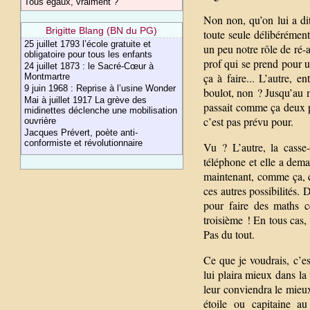
Tous égaux, vraiment ?
Non non, qu’on lui a dit
Brigitte Blang (BN du PG)
toute seule délibérément
25 juillet 1793 l’école gratuite et
un peu notre rôle de ré-a
obligatoire pour tous les enfants
prof qui se prend pour un
24 juillet 1873 : le Sacré-Cœur à
ça à faire... L’autre, e
Montmartre
9 juin 1968 : Reprise à l’usine Wonder
boulot, non ? Jusqu’au mo
Mai à juillet 1917 La grève des
passait comme ça deux p
midinettes déclenche une mobilisation
c’est pas prévu pour.
ouvrière
Jacques Prévert, poète anti-
conformiste et révolutionnaire
Vu ? L’autre, la casse-
téléphone et elle a deman
maintenant, comme ça, ce
ces autres possibilités. 
pour faire des maths c
troisième ! En tous cas, 
Pas du tout.
Ce que je voudrais, c’es
lui plaira mieux dans la 
leur conviendra le mieux
étoile ou capitaine a