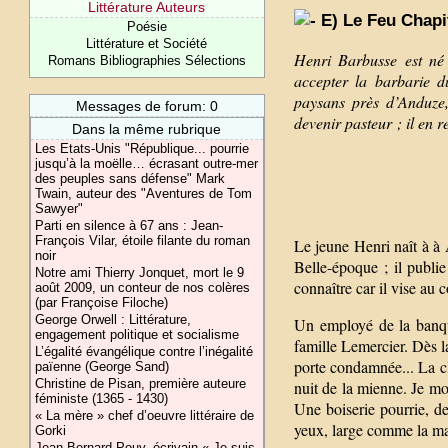
Littérature Auteurs
E) Le Feu Chapi
Poésie
Littérature et Société
Henri Barbusse est né 
Romans Bibliographies Sélections
accepter la barbarie d
paysans près d’Anduze
Messages de forum: 0
devenir pasteur ; il en r
Dans la même rubrique
Les Etats-Unis "République... pourrie
jusqu’à la moëlle… écrasant outre-mer
des peuples sans défense" Mark
Twain, auteur des "Aventures de Tom
Sawyer"
Parti en silence à 67 ans : Jean-
François Vilar, étoile filante du roman
Le jeune Henri naît à à A
noir
Belle-époque ; il publi
Notre ami Thierry Jonquet, mort le 9
connaître car il vise au 
août 2009, un conteur de nos colères
(par Françoise Filoche)
George Orwell : Littérature,
Un employé de la banqu
engagement politique et socialisme
famille Lemercier. Dès la
L’égalité évangélique contre l’inégalité
porte condamnée... La clo
païenne (George Sand)
Christine de Pisan, première auteure
nuit de la mienne. Je mon
féministe (1365 - 1430)
Une boiserie pourrie, de
« La mère » chef d’oeuvre littéraire de
yeux, large comme la mai
Gorki
Jean-Bernard Pouy, écrivain « Je suis