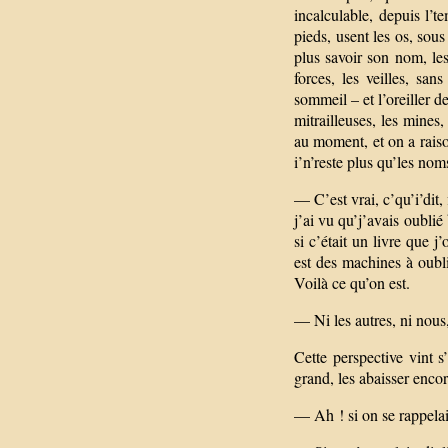
incalculable, depuis l’te
pieds, usent les os, sous
plus savoir son nom, les
forces, les veilles, san
sommeil – et l’oreiller 
mitrailleuses, les mines,
au moment, et on a raiso
i’n’reste plus qu’les n
— C’est vrai, c’qu’i’dit
j’ai vu qu’j’avais oubli
si c’était un livre que 
est des machines à oubli
Voilà ce qu’on est.
— Ni les autres, ni nous
Cette perspective vint 
grand, les abaisser encor
— Ah ! si on se rappelait