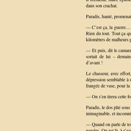
dans son crachat.
Paradis, hanté, promenait
— C’est ça, la guerre… Et
Rien du tout. Tout ça qu’
kilomètres de malheurs pa
— Et puis, dit le camara
sortait de lui – demai
d’avant !
Le chasseur, avec effort
dépression semblable à un
frangée de vase, pour la n
— On s’en tirera cette foi
Paradis, le dos plié sous
inimaginable, et incomme
— Quand on parle de toute
paroles. On est là, à r