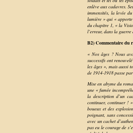
soldats et tel ou tel é
enlève aux cadavres. Seu
immensités, la levée du
lumière » qui « apporte 
du chapitre 1, « la Visio
l’erreur, dans la guerre
B2) Commentaire du 
« Nos âges ? Nous avon
successifs ont renouvelé 
les âges », mais aussi t
de 1914-1918 passe par t
Mise en abyme du roman,
une « fumée incompréhen
la description d’un ca
continuer, continuer ! 
boueux et des explosion
poignant, sans concessi
avec un cachet d’authenti
pas eu le courage de s’