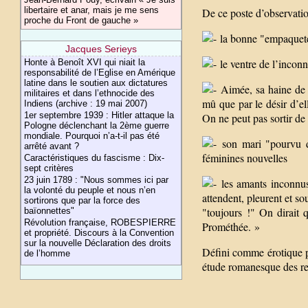
libertaire et anar, mais je me sens
De ce poste d’observation
proche du Front de gauche »
la bonne "empaquetée 
Jacques Serieys
le ventre de l’incon
Honte à Benoît XVI qui niait la
responsabilité de l’Eglise en Amérique
latine dans le soutien aux dictatures
Aimée, sa haine de l
militaires et dans l’ethnocide des
mû que par le désir d’ell
Indiens (archive : 19 mai 2007)
1er septembre 1939 : Hitler attaque la
On ne peut pas sortir de 
Pologne déclenchant la 2ème guerre
mondiale. Pourquoi n’a-t-il pas été
son mari "pourvu de
arrêté avant ?
féminines nouvelles
Caractéristiques du fascisme : Dix-
sept critères
23 juin 1789 : "Nous sommes ici par
les amants inconnus 
la volonté du peuple et nous n’en
attendent, pleurent et so
sortirons que par la force des
"toujours !" On dirait 
baïonnettes"
Révolution française, ROBESPIERRE
Prométhée. »
et propriété. Discours à la Convention
sur la nouvelle Déclaration des droits
Défini comme érotique pa
de l’homme
étude romanesque des rel