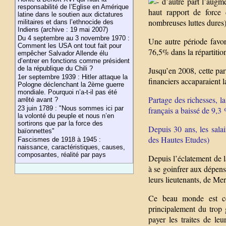
d’autre part l’augmen
responsabilité de l’Eglise en Amérique
haut rapport de force 
latine dans le soutien aux dictatures
nombreuses luttes dures)
militaires et dans l’ethnocide des
Indiens (archive : 19 mai 2007)
Du 4 septembre au 3 novembre 1970 :
Une autre période favor
Comment les USA ont tout fait pour
76,5% dans la répartition
empêcher Salvador Allende élu
d’entrer en fonctions comme président
de la république du Chili ?
Jusqu’en 2008, cette par
1er septembre 1939 : Hitler attaque la
financiers accaparaient l
Pologne déclenchant la 2ème guerre
mondiale. Pourquoi n’a-t-il pas été
Partage des richesses, la
arrêté avant ?
23 juin 1789 : "Nous sommes ici par
français a baissé de 9,3
la volonté du peuple et nous n’en
sortirons que par la force des
Depuis 30 ans, les sala
baïonnettes"
des Hautes Etudes)
Fascismes de 1918 à 1945 :
naissance, caractéristiques, causes,
composantes, réalité par pays
Depuis l’éclatement de l
à se goinfrer aux dépens
leurs lieutenants, de Me
Ce beau monde est cep
principalement du trop 
payer les traites de l