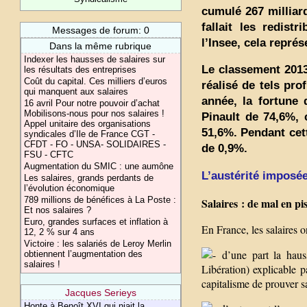
cumulé 267 milliard
fallait les redist
Messages de forum: 0
l’Insee, cela repré
Dans la même rubrique
Indexer les hausses de salaires sur
Le classement 2013
les résultats des entreprises
Coût du capital. Ces milliers d’euros
réalisé de tels pr
qui manquent aux salaires
année, la fortune 
16 avril Pour notre pouvoir d’achat
Mobilisons-nous pour nos salaires !
Pinault de 74,6%, 
Appel unitaire des organisations
51,6%. Pendant cet
syndicales d’Ile de France CGT -
CFDT - FO - UNSA- SOLIDAIRES -
de 0,9%.
FSU - CFTC
Augmentation du SMIC : une aumône
L’austérité imposée
Les salaires, grands perdants de
l’évolution économique
789 millions de bénéfices à La Poste :
Salaires : de mal en pi
Et nos salaires ?
Euro, grandes surfaces et inflation à
En France, les salaires 
12, 2 % sur 4 ans
Victoire : les salariés de Leroy Merlin
d’une part la hauss
obtiennent l’augmentation des
salaires !
Libération) explicable p
capitalisme de prouver s
Jacques Serieys
Honte à Benoît XVI qui niait la