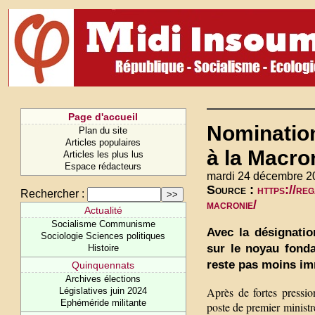
Page d'accueil
Nomination
Plan du site
Articles populaires
à la Macro
Articles les plus lus
Espace rédacteurs
mardi 24 décembre 2
Source :
https://re
Rechercher :
macronie/
Actualité
Socialisme Communisme
Avec la désignati
Sociologie Sciences politiques
sur le noyau fonda
Histoire
reste pas moins i
Quinquennats
Archives élections
Après de fortes press
Législatives juin 2024
Ephéméride militante
poste de premier ministre