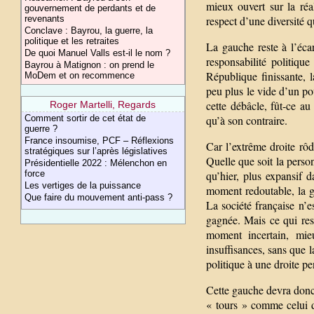
mieux ouvert sur la réa
gouvernement de perdants et de
respect d’une diversité qu
revenants
Conclave : Bayrou, la guerre, la
politique et les retraites
La gauche reste à l’écar
De quoi Manuel Valls est-il le nom ?
responsabilité politiq
Bayrou à Matignon : on prend le
République finissante, 
MoDem et on recommence
peu plus le vide d’un po
cette débâcle, fût-ce 
Roger Martelli, Regards
qu’à son contraire.
Comment sortir de cet état de
guerre ?
France insoumise, PCF – Réflexions
Car l’extrême droite rôd
stratégiques sur l’après législatives
Quelle que soit la perso
Présidentielle 2022 : Mélenchon en
qu’hier, plus expansif 
force
Les vertiges de la puissance
moment redoutable, la g
Que faire du mouvement anti-pass ?
La société française n’e
gagnée. Mais ce qui res
moment incertain, mi
insuffisances, sans que 
politique à une droite p
Cette gauche devra donc t
« tours » comme celui d