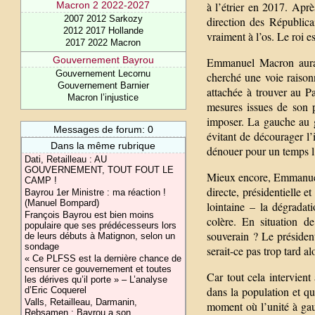
à l’étrier en 2017. Apr
Macron 2 2022-2027
2007 2012 Sarkozy
direction des Républica
2012 2017 Hollande
vraiment à l’os. Le roi est
2017 2022 Macron
Gouvernement Bayrou
Emmanuel Macron aurait
Gouvernement Lecornu
cherché une voie raisonn
Gouvernement Barnier
attachée à trouver au P
Macron l’injustice
mesures issues de son 
imposer. La gauche au g
Messages de forum: 0
évitant de décourager 
Dans la même rubrique
dénouer pour un temps l
Dati, Retailleau : AU
GOUVERNEMENT, TOUT FOUT LE
Mieux encore, Emmanuel 
CAMP !
directe, présidentielle e
Bayrou 1er Ministre : ma réaction !
(Manuel Bompard)
lointaine – la dégradat
François Bayrou est bien moins
colère. En situation d
populaire que ses prédécesseurs lors
souverain ? Le président
de leurs débuts à Matignon, selon un
sondage
serait-ce pas trop tard al
« Ce PLFSS est la dernière chance de
censurer ce gouvernement et toutes
Car tout cela intervient
les dérives qu’il porte » – L’analyse
dans la population et q
d’Eric Coquerel
Valls, Retailleau, Darmanin,
moment où l’unité à gau
Rebsamen : Bayrou a son