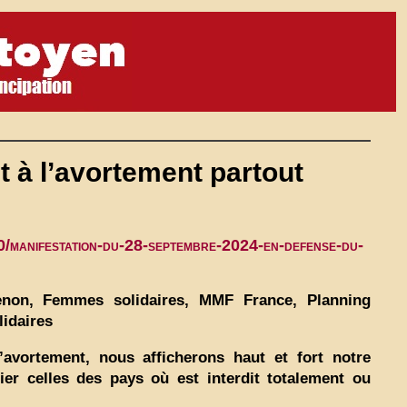
t à l’avortement partout
/manifestation-du-28-septembre-2024-en-defense-du-
non, Femmes solidaires, MMF France, Planning
lidaires
’avortement, nous afficherons haut et fort notre
er celles des pays où est interdit totalement ou