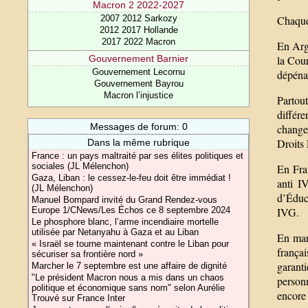
Macron 2 2022-2027
2007 2012 Sarkozy
Chaque 
2012 2017 Hollande
2017 2022 Macron
En Arge
Gouvernement Barnier
la Cou
Gouvernement Lecornu
dépéna
Gouvernement Bayrou
Macron l’injustice
Partout
différ
Messages de forum: 0
changem
Droits
Dans la même rubrique
France : un pays maltraité par ses élites politiques et
sociales (JL Mélenchon)
En Fran
Gaza, Liban : le cessez-le-feu doit être immédiat !
anti I
(JL Mélenchon)
d’Éduca
Manuel Bompard invité du Grand Rendez-vous
Europe 1/CNews/Les Échos ce 8 septembre 2024
IVG.
Le phosphore blanc, l’arme incendiaire mortelle
utilisée par Netanyahu à Gaza et au Liban
En mars
« Israël se tourne maintenant contre le Liban pour
frança
sécuriser sa frontière nord »
garant
Marcher le 7 septembre est une affaire de dignité
"Le président Macron nous a mis dans un chaos
person
politique et économique sans nom" selon Aurélie
encore 
Trouvé sur France Inter