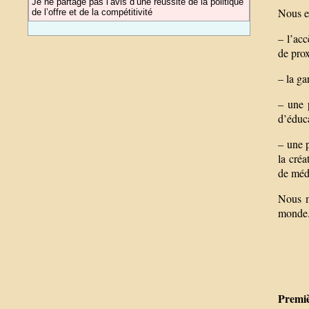
Je ne partage pas l’avis d’une réussite de la politique
Nous ex
de l’offre et de la compétitivité
– l’acc
de prox
– la ga
– une p
d’éduca
– une p
la créa
de médi
Nous m
monde
Premiè