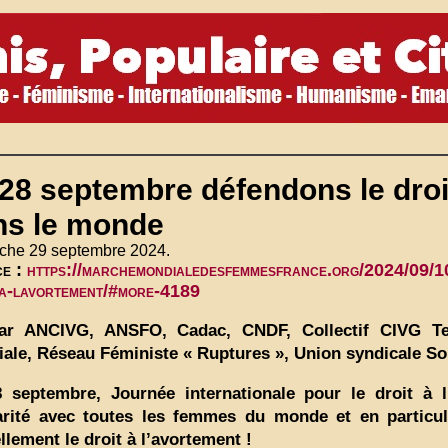
28 septembre défendons le droi
ns le monde
che 29 septembre 2024.
ce :
https://marchemondialedesfemmesfrance.org/2024/09/10
-a-lavortement/#more-4189
r ANCIVG, ANSFO, Cadac, CNDF, Collectif CIVG Te
iale, Réseau Féministe « Ruptures », Union syndicale So
 septembre, Journée internationale pour le droit à l
arité avec toutes les femmes du monde et en particuli
ellement le droit à l’avortement !