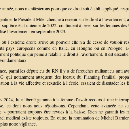
année, nous manifesterons pour que ce droit soit établi, appliqué, res
ntine, le Président Milei cherche à revenir sur le droit à l’avortement,
r suprême état-unienne de 2022, continuent à peser sur les femmes de
lisé l’avortement en septembre 2023.
 où l’extrême droite arrive au pouvoir elle n’a de cesse de vouloir res
ents pays européens comme en Italie, en Hongrie ou en Pologne. Le
ent politique qui peine à rétablir le droit à l’avortement. Il est essent
 Fondamentaux
ce, parmi les député.e.s du RN il y a de farouches militant.e.s anti a
VG qui notamment attaquent des locaux du Planning familial, propag
tion à la vie affective et sexuelle à l’école, essaient de dissuader les 
 2024, la « liberté garantie à la femme d’avoir recours à une interrupt
ise, ce dont nous nous réjouissons. Cependant, cette avancée ne suff
ie » pourraient toujours être revues à la baisse. Rien ne garantit les
nel médical existe toujours. En outre, la nomination de Michel Barnier
plus notre vigilance.