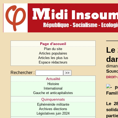
Page d'accueil
Le 
Plan du site
Articles populaires
da
Articles les plus lus
Espace rédacteurs
diman
Sour
Rechercher :
droit
Actualité
Histoire
pa
International
Famil
Gauche et anticapitalistes
Quinquennats
Le 28
Ephéméride militante
Archives élections
solid
Législatives juin 2024
parti