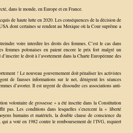
pecté, dans le monde, en Europe et en France.
 acquis de haute lutte en 2020. Les conséquences de la décision de
s USA dont certaines se rendent au Mexique où la Cour suprême a
treindre voire interdire les droits des femmes. C’est le cas dans
s femmes polonaises en paient encore le prix fort malgré un
iel d’inscrire le droit à l’avortement dans la Charte Européenne des
vortement ! Le nouveau gouvernement doit pénaliser les activistes
ent de fausses informations sur le net, dénigrent les séances
femmes d’avorter. Il est urgent de dissoudre ces associations anti-
ion volontaire de grossesse » a été inscrite dans la Constitution
it pas. Les conditions dans lesquelles s’exercent la « liberté
 moyens humains et matériels, la double clause de conscience du
, qui a voté en 1982 contre le remboursement de l’IVG, requiert